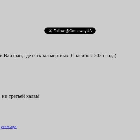
в Вайтран, где есть зал мертвых. Спасибо с 2025 года)
 ни третьей халвьі
 years ago