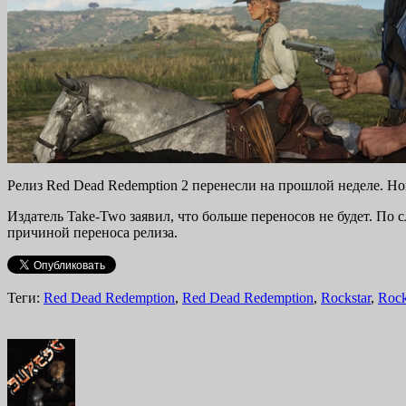
Релиз Red Dead Redemption 2 перенесли на прошлой неделе. Нов
Издатель Take-Two заявил, что больше переносов не будет. По
причиной переноса релиза.
Теги:
Red Dead Redemption
,
Red Dead Redemption
,
Rockstar
,
Rock