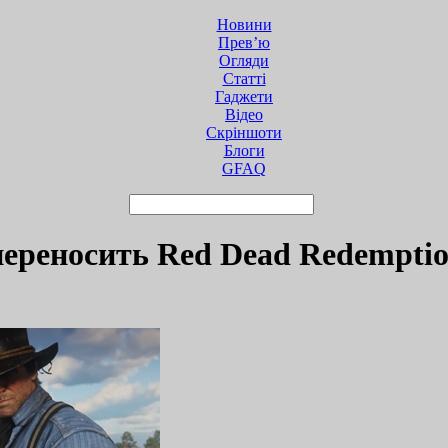
Новини
Прев’ю
Огляди
Статті
Гаджети
Відео
Cкріншоти
Блоги
GFAQ
переносить Red Dead Redemptio