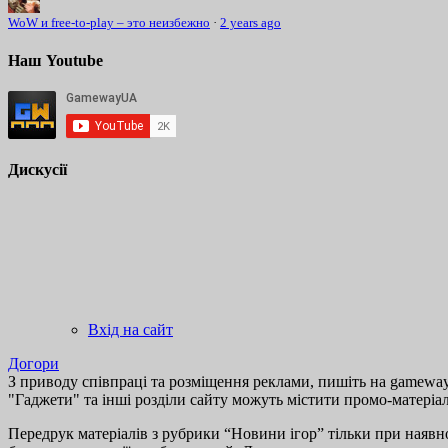
WoW и free-to-play – это неизбежно
·
2 years ago
Наш Youtube
Дискусії
Вхід на сайт
Догори
З приводу співпраці та розміщення реклами, пишіть на gamewayu
"Гаджети" та інші розділи сайту можуть містити промо-матеріа
Передрук матеріалів з рубрики “Новини ігор” тільки при наявно