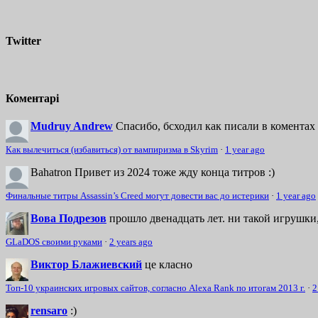
Twitter
Коментарі
Mudruy Andrew
Спасибо, бсходил как писали в коментах 
Как вылечиться (избавиться) от вампиризма в Skyrim
·
1 year ago
Bahatron
Привет из 2024 тоже жду конца титров :)
Финальные титры Assassin’s Creed могут довести вас до истерики
·
1 year ago
Вова Подрезов
прошло двенадцать лет. ни такой игрушки,
GLaDOS своими руками
·
2 years ago
Виктор Блажиевский
це класно
Топ-10 украинских игровых сайтов, согласно Alexa Rank по итогам 2013 г.
·
2
rensaro
:)