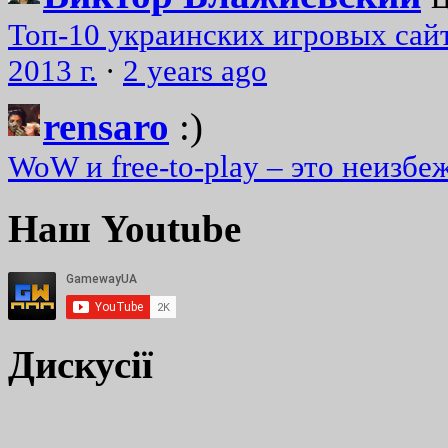
Топ-10 украинских игровых сайт
2013 г.
·
2 years ago
rensaro
:)
WoW и free-to-play – это неизбе
Наш Youtube
Дискусії