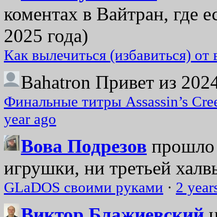
коментах в Вайтран, где е
2025 года)
Как вылечиться (избавиться) от
Bahatron
Привет из 2024
Финальные титры Assassin’s Cre
year ago
Вова Подрезов
прошло 
игрушки, ни третьей халвь
GLaDOS своими руками
·
2 year
Виктор Блажиевский