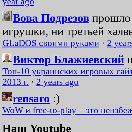
year ago
Вова Подрезов
прошло 
игрушки, ни третьей халвь
GLaDOS своими руками
·
2 year
Виктор Блажиевский
Топ-10 украинских игровых сайт
2013 г.
·
2 years ago
rensaro
:)
WoW и free-to-play – это неизбе
Наш Youtube