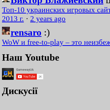
Топ-10 украинских игровых сайт
2013 г.
·
2 years ago
rensaro
:)
WoW и free-to-play – это неизбе
Наш Youtube
Дискусії