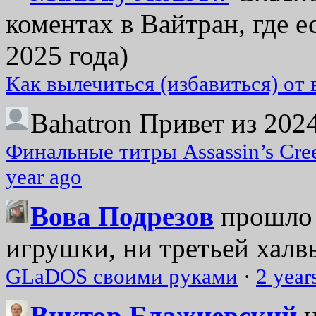
коментах в Вайтран, где е
2025 года)
Как вылечиться (избавиться) от
Bahatron
Привет из 2024
Финальные титры Assassin’s Cre
year ago
Вова Подрезов
прошло 
игрушки, ни третьей халвь
GLaDOS своими руками
·
2 year
Виктор Блажиевский