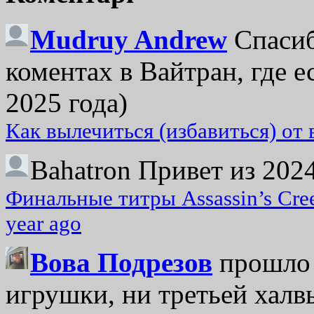
Mudruy Andrew
Спасиб
коментах в Вайтран, где е
2025 года)
Как вылечиться (избавиться) от
Bahatron
Привет из 2024
Финальные титры Assassin’s Cre
year ago
Вова Подрезов
прошло 
игрушки, ни третьей халвь