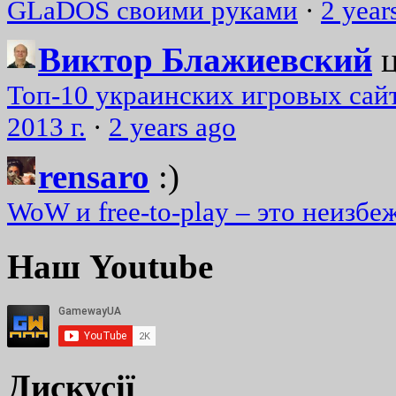
GLaDOS своими руками
·
2 year
Виктор Блажиевский
Топ-10 украинских игровых сайт
2013 г.
·
2 years ago
rensaro
:)
WoW и free-to-play – это неизбе
Наш Youtube
Дискусії