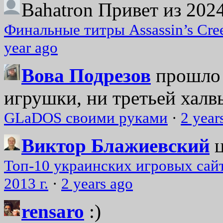
Bahatron
Привет из 2024
Финальные титры Assassin’s Cre
year ago
Вова Подрезов
прошло 
игрушки, ни третьей халвь
GLaDOS своими руками
·
2 year
Виктор Блажиевский
Топ-10 украинских игровых сайт
2013 г.
·
2 years ago
rensaro
:)