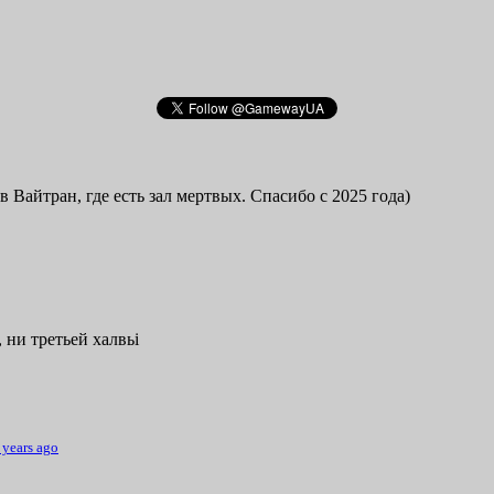
в Вайтран, где есть зал мертвых. Спасибо с 2025 года)
 ни третьей халвьі
 years ago