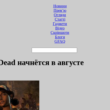
Новини
Прев’ю
Огляди
Статті
Гаджети
Відео
Cкріншоти
Блоги
GFAQ
Dead начнётся в августе