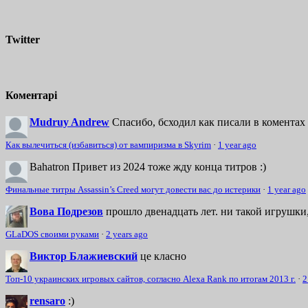
Twitter
Коментарі
Mudruy Andrew
Спасибо, бсходил как писали в коментах 
Как вылечиться (избавиться) от вампиризма в Skyrim
·
1 year ago
Bahatron
Привет из 2024 тоже жду конца титров :)
Финальные титры Assassin’s Creed могут довести вас до истерики
·
1 year ago
Вова Подрезов
прошло двенадцать лет. ни такой игрушки,
GLaDOS своими руками
·
2 years ago
Виктор Блажиевский
це класно
Топ-10 украинских игровых сайтов, согласно Alexa Rank по итогам 2013 г.
·
2
rensaro
:)