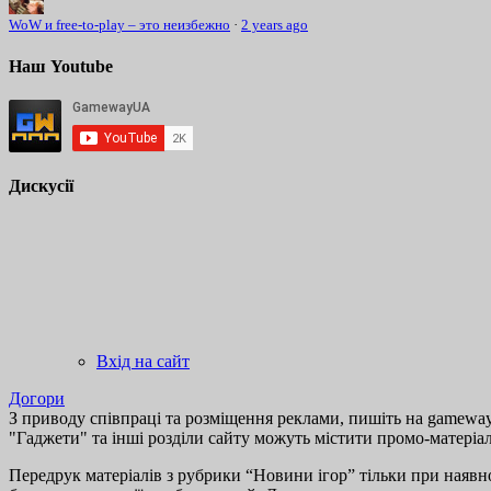
WoW и free-to-play – это неизбежно
·
2 years ago
Наш Youtube
Дискусії
Вхід на сайт
Догори
З приводу співпраці та розміщення реклами, пишіть на gamewayu
"Гаджети" та інші розділи сайту можуть містити промо-матеріа
Передрук матеріалів з рубрики “Новини ігор” тільки при наявно