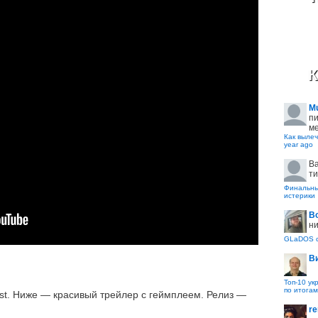
К
M
пи
ме
Как вылеч
year ago
B
ти
Финальные
истерики
В
ни
GLaDOS с
В
Топ-10 ук
по итогам
est. Ниже — красивый трейлер с геймплеем. Релиз —
re