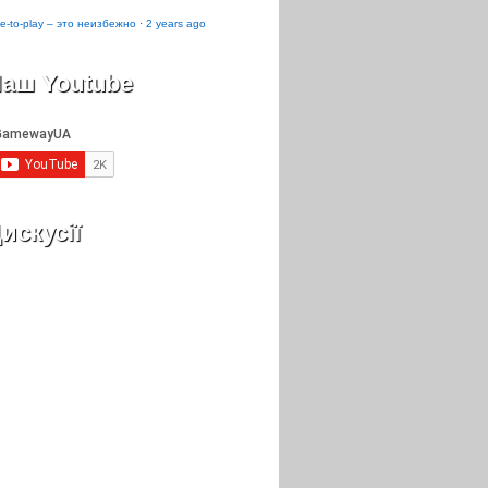
e-to-play – это неизбежно
·
2 years ago
аш Youtube
искусії