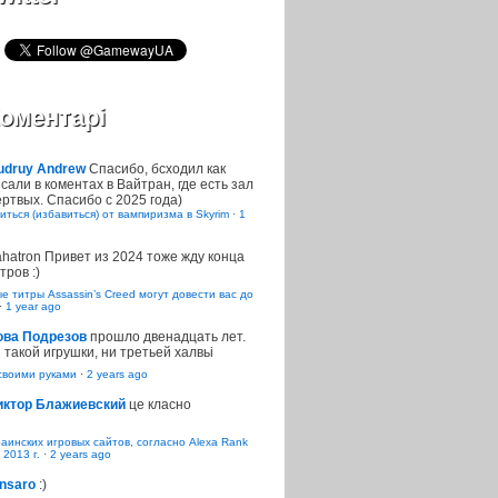
оментарі
udruy Andrew
Спасибо, бсходил как
сали в коментах в Вайтран, где есть зал
ртвых. Спасибо с 2025 года)
иться (избавиться) от вампиризма в Skyrim
·
1
ahatron
Привет из 2024 тоже жду конца
тров :)
 титры Assassin’s Creed могут довести вас до
·
1 year ago
ова Подрезов
прошло двенадцать лет.
 такой игрушки, ни третьей халвьі
воими руками
·
2 years ago
иктор Блажиевский
це класно
раинских игровых сайтов, согласно Alexa Rank
 2013 г.
·
2 years ago
nsaro
:)