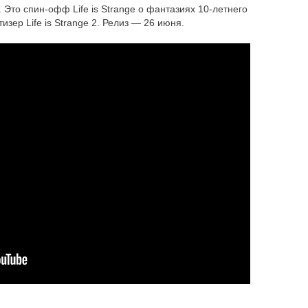
Это спин-офф Life is Strange о фантазиях 10-летнего
зер Life is Strange 2. Релиз — 26 июня.