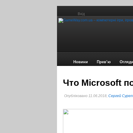
Вхід
Новини
Прев’ю
Огляд
Что Microsoft п
Опубліковано 11.06.2018,
Сергей Суреп