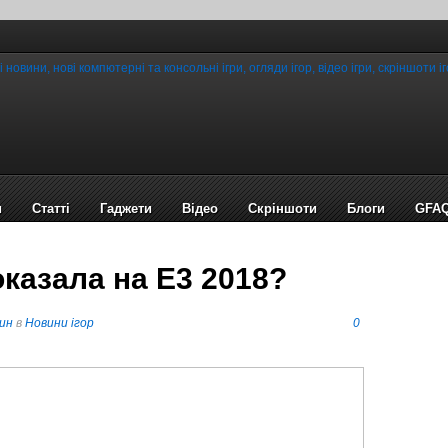
и
Статті
Гаджети
Відео
Cкріншоти
Блоги
GFA
оказала на E3 2018?
ин
в
Новини ігор
0