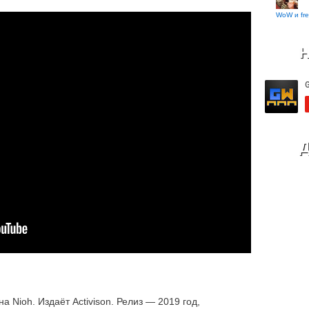
WoW и fre
Н
Д
а Nioh. Издаёт Activison. Релиз — 2019 год,