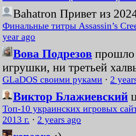
Bahatron
Привет из 2024
Финальные титры Assassin’s Cre
year ago
Вова Подрезов
прошло 
игрушки, ни третьей халвь
GLaDOS своими руками
·
2 year
Виктор Блажиевский
Топ-10 украинских игровых сайт
2013 г.
·
2 years ago