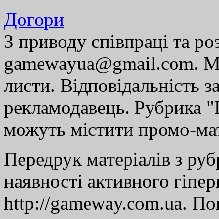
Догори
З приводу співпраці та р
gamewayua@gmail.com. Ми
листи. Відповідальність за
рекламодавець. Рубрика "Г
можуть містити промо-мат
Передрук матеріалів з руб
наявності активного гіпе
http://gameway.com.ua. По