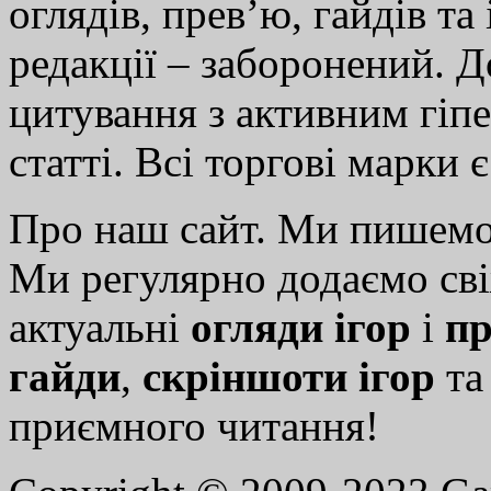
оглядів, прев’ю, гайдів та
редакції – заборонений. 
цитування з активним гіп
статті. Всі торгові марки 
Про наш сайт. Ми пишем
Ми регулярно додаємо св
актуальні
огляди ігор
і
пр
гайди
,
скріншоти ігор
т
приємного читання!