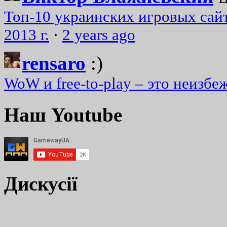
Топ-10 украинских игровых сайт
2013 г.
·
2 years ago
rensaro
:)
WoW и free-to-play – это неизбе
Наш Youtube
Дискусії