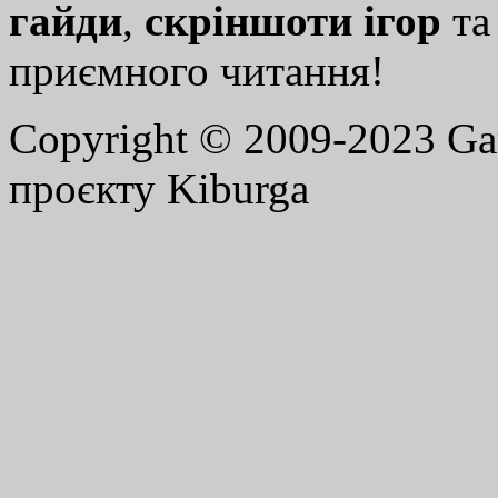
гайди
,
скріншоти ігор
т
приємного читання!
Copyright © 2009-2023 G
проєкту Kiburga