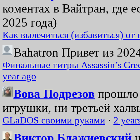
коментах в Вайтран, где е
2025 года)
Как вылечиться (избавиться) от
Bahatron
Привет из 2024
Финальные титры Assassin’s Cre
year ago
Вова Подрезов
прошло 
игрушки, ни третьей халвь
GLaDOS своими руками
·
2 year
Виктор Блажиевский