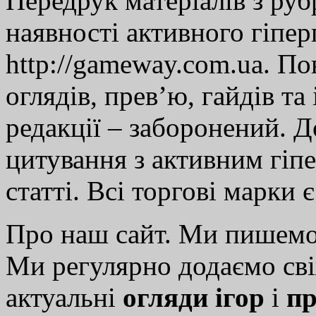
Передрук матеріалів з руб
наявності активного гіпе
http://gameway.com.ua. По
оглядів, прев’ю, гайдів та
редакції – заборонений. 
цитування з активним гіп
статті. Всі торгові марки 
Про наш сайт. Ми пишем
Ми регулярно додаємо св
актуальні
огляди ігор
і
пр