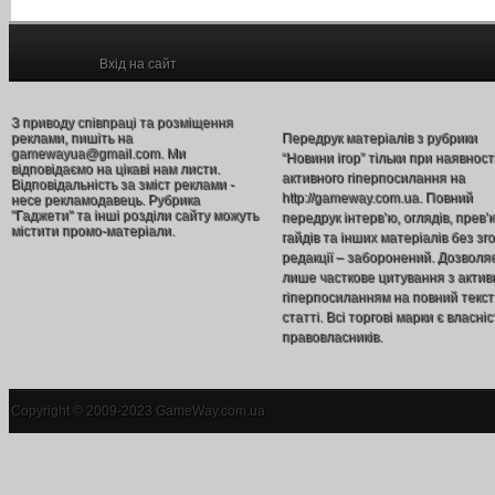
Вхід на сайт
З приводу співпраці та розміщення
реклами, пишіть на
Передрук матеріалів з рубрики
gamewayua@gmail.com. Ми
“Новини ігор” тільки при наявност
відповідаємо на цікаві нам листи.
активного гіперпосилання на
Відповідальність за зміст реклами -
http://gameway.com.ua. Повний
несе рекламодавець. Рубрика
"Гаджети" та інші розділи сайту можуть
передрук інтерв’ю, оглядів, прев’
містити промо-матеріали.
гайдів та інших матеріалів без зг
редакції – заборонений. Дозволя
лише часткове цитування з акти
гіперпосиланням на повний текст
статті. Всі торгові марки є власніс
правовласників.
Copyright © 2009-2023 GameWay.com.ua