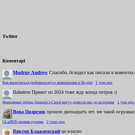
Twitter
Коментарі
Mudruy Andrew
Спасибо, бсходил как писали в коментах 
Как вылечиться (избавиться) от вампиризма в Skyrim
·
1 year ago
Bahatron
Привет из 2024 тоже жду конца титров :)
Финальные титры Assassin’s Creed могут довести вас до истерики
·
1 year ago
Вова Подрезов
прошло двенадцать лет. ни такой игрушки,
GLaDOS своими руками
·
2 years ago
Виктор Блажиевский
це класно