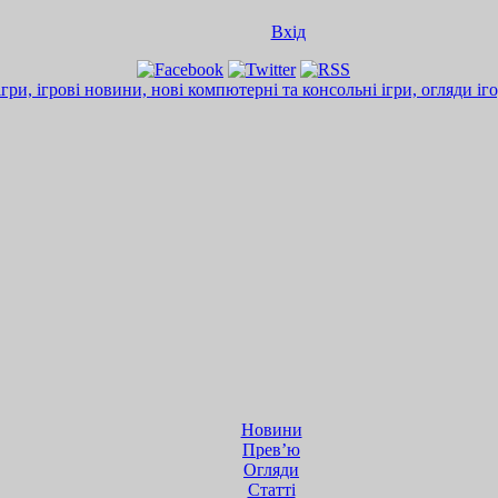
Вхід
Новини
Прев’ю
Огляди
Статті