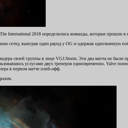
The International 2018 определились команды, которые прошли в
жнюю сетку, выиграв один раунд у OG и одержав однозначную по
ть лидера своей группы в лице VGJ.Storm. Эти два матча не был
ьзовавшись услугами двух тренеров единовременно. Valve понима
нера в первом матче плей-офф.
разом.