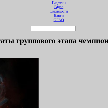
Гаджети
Відео
Cкріншоти
Блоги
GFAQ
ьтаты группового этапа чемпион