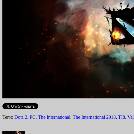
Теги:
Dota 2
,
PC
,
The International
,
The International 2018
,
TI8
,
Val