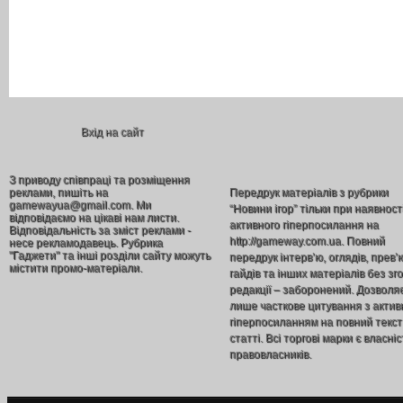
Вхід на сайт
З приводу співпраці та розміщення
реклами, пишіть на
Передрук матеріалів з рубрики
gamewayua@gmail.com. Ми
“Новини ігор” тільки при наявност
відповідаємо на цікаві нам листи.
активного гіперпосилання на
Відповідальність за зміст реклами -
http://gameway.com.ua. Повний
несе рекламодавець. Рубрика
"Гаджети" та інші розділи сайту можуть
передрук інтерв’ю, оглядів, прев’
містити промо-матеріали.
гайдів та інших матеріалів без зг
редакції – заборонений. Дозволя
лише часткове цитування з акти
гіперпосиланням на повний текст
статті. Всі торгові марки є власніс
правовласників.