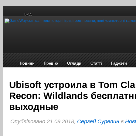
Вхід
Новини
Прев’ю
Огляди
Статті
Гаджети
Ubisoft устроила в Tom Cla
Recon: Wildlands бесплат
выходные
Опубліковано 21.09.2018,
Сергей Сурепин
в
Нов