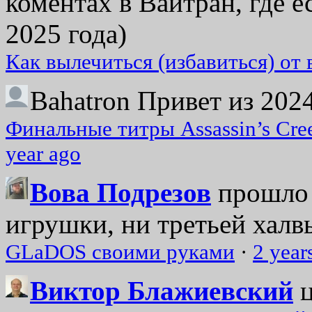
коментах в Вайтран, где е
2025 года)
Как вылечиться (избавиться) от
Bahatron
Привет из 2024
Финальные титры Assassin’s Cre
year ago
Вова Подрезов
прошло 
игрушки, ни третьей халвь
GLaDOS своими руками
·
2 year
Виктор Блажиевский