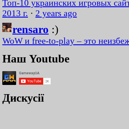
Топ-10 украинских игровых сайт
2013 г.
·
2 years ago
rensaro
:)
WoW и free-to-play – это неизбе
Наш Youtube
Дискусії