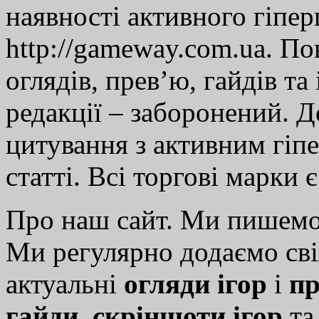
наявності активного гіпе
http://gameway.com.ua. По
оглядів, прев’ю, гайдів та
редакції – заборонений. 
цитування з активним гіп
статті. Всі торгові марки 
Про наш сайт. Ми пишем
Ми регулярно додаємо св
актуальні
огляди ігор
і
пр
гайди
,
скріншоти ігор
т