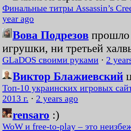
Финальные титры Assassin’s Cre
year ago
Вова Подрезов
прошло 
игрушки, ни третьей халвь
GLaDOS своими руками
·
2 year
Виктор Блажиевский
Топ-10 украинских игровых сайт
2013 г.
·
2 years ago
rensaro
:)
WoW и free-to-play – это неизбе