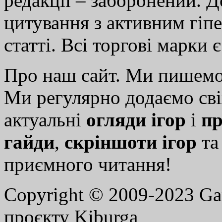
редакції – заборонений. 
цитування з активним гіп
статті. Всі торгові марки 
Про наш сайт. Ми пишем
Ми регулярно додаємо св
актуальні
огляди ігор
і
пр
гайди
,
скріншоти ігор
т
приємного читання!
Copyright © 2009-2023 G
проєкту Kiburga