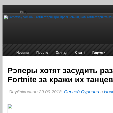
Вхід
Новини
Прев’ю
Огляди
Статті
Гаджети
Рэперы хотят засудить ра
Fortnite за кражи их танцев
Опубліковано 29.09.2018,
Сергей Сурепин
в
Нов