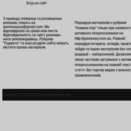
Вхід на сайт
З приводу співпраці та розміщення
реклами, пишіть на
Передрук матеріалів з рубрики
gamewayua@gmail.com. Ми
“Новини ігор” тільки при наявност
відповідаємо на цікаві нам листи.
активного гіперпосилання на
Відповідальність за зміст реклами -
http://gameway.com.ua. Повний
несе рекламодавець. Рубрика
"Гаджети" та інші розділи сайту можуть
передрук інтерв’ю, оглядів, прев’
містити промо-матеріали.
гайдів та інших матеріалів без зг
редакції – заборонений. Дозволя
лише часткове цитування з акти
гіперпосиланням на повний текст
статті. Всі торгові марки є власніс
правовласників.
Copyright © 2009-2023 GameWay.com.ua