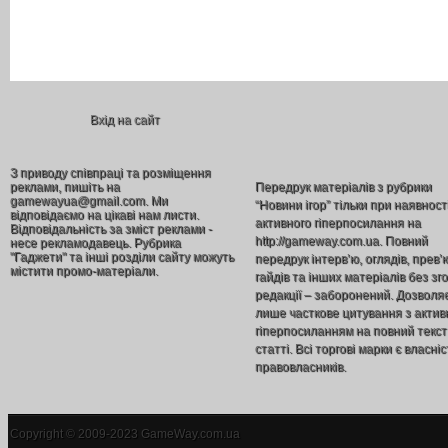
Вхід на сайт
З приводу співпраці та розміщення
реклами, пишіть на
Передрук матеріалів з рубрики
gamewayua@gmail.com. Ми
“Новини ігор” тільки при наявност
відповідаємо на цікаві нам листи.
активного гіперпосилання на
Відповідальність за зміст реклами -
http://gameway.com.ua. Повний
несе рекламодавець. Рубрика
"Гаджети" та інші розділи сайту можуть
передрук інтерв’ю, оглядів, прев’
містити промо-матеріали.
гайдів та інших матеріалів без зг
редакції – заборонений. Дозволя
лише часткове цитування з акти
гіперпосиланням на повний текст
статті. Всі торгові марки є власніс
правовласників.
Copyright © 2009-2023 GameWay.com.ua