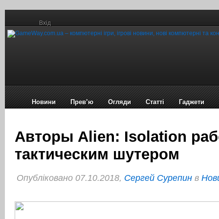
Вхід
Новини
Прев’ю
Огляди
Статті
Гаджети
Авторы Alien: Isolation ра
тактическим шутером
Опубліковано 07.10.2018,
Сергей Сурепин
в
Нов