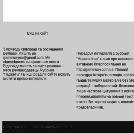
Вхід на сайт
З приводу співпраці та розміщення
реклами, пишіть на
Передрук матеріалів з рубрики
gamewayua@gmail.com. Ми
“Новини ігор” тільки при наявност
відповідаємо на цікаві нам листи.
активного гіперпосилання на
Відповідальність за зміст реклами -
http://gameway.com.ua. Повний
несе рекламодавець. Рубрика
"Гаджети" та інші розділи сайту можуть
передрук інтерв’ю, оглядів, прев’
містити промо-матеріали.
гайдів та інших матеріалів без зг
редакції – заборонений. Дозволя
лише часткове цитування з акти
гіперпосиланням на повний текст
статті. Всі торгові марки є власніс
правовласників.
Copyright © 2009-2023 GameWay.com.ua