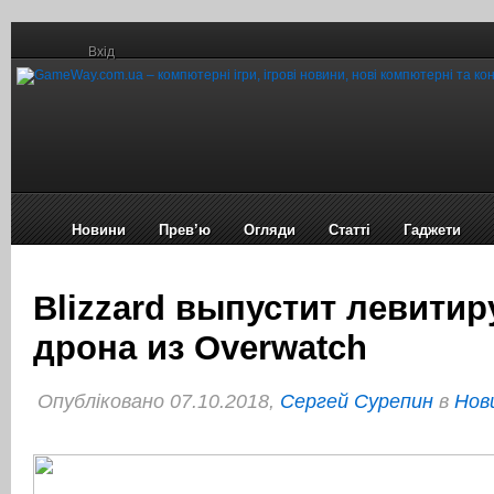
Вхід
Новини
Прев’ю
Огляди
Статті
Гаджети
Blizzard выпустит левити
дрона из Overwatch
Опубліковано 07.10.2018,
Сергей Сурепин
в
Нов