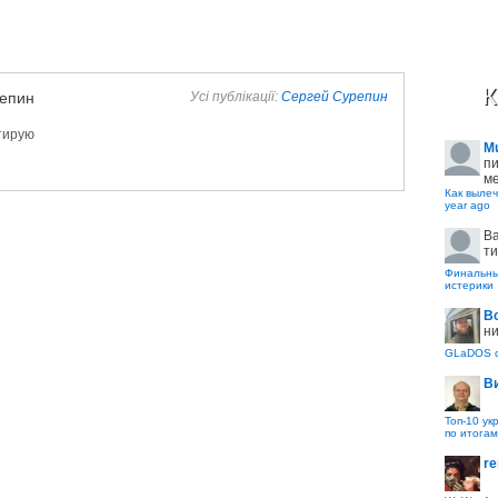
К
епин
Усі публікації:
Сергей Сурепин
ктирую
M
пи
ме
Как вылеч
year ago
B
ти
Финальные
истерики
В
ни
GLaDOS с
В
Топ-10 ук
по итогам
re