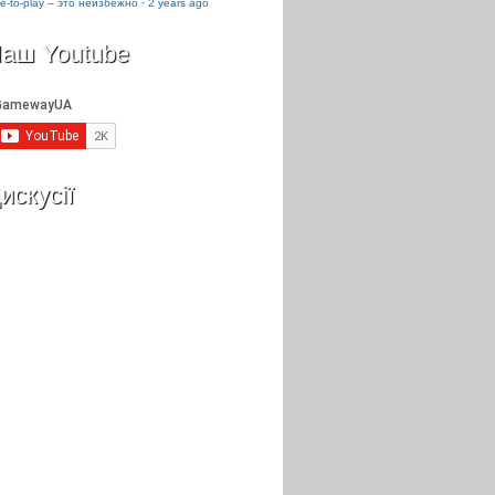
e-to-play – это неизбежно
·
2 years ago
аш Youtube
искусії