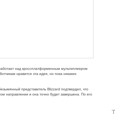
е работает над кроссплатформенным мультиплеером
аботчикам нравится эта идея, но пока никаких
 безымянный представитель Blizzard подтвердил, что
том направлении и она точно будет завершена. По его
T