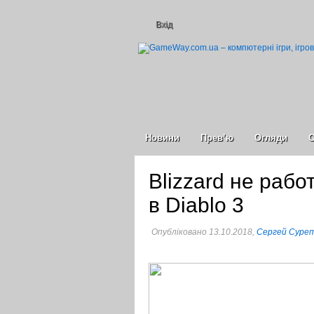
Вхід
Новини
Прев’ю
Огляди
С
Blizzard не раб
в Diablo 3
Опубліковано 13.10.2018,
Сергей Суре