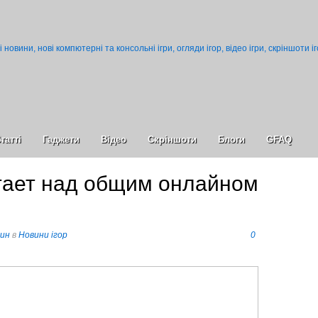
татті
Гаджети
Відео
Cкріншоти
Блоги
GFAQ
отает над общим онлайном
пин
в
Новини ігор
0