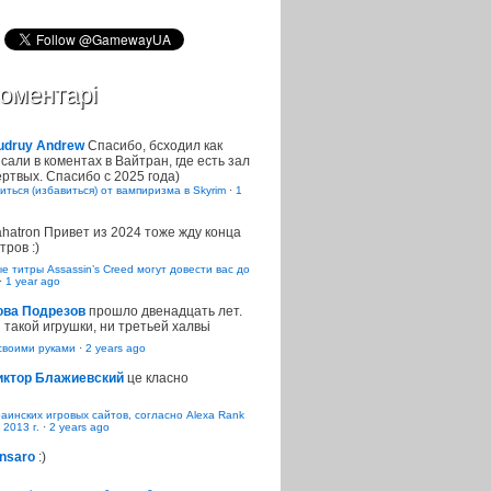
оментарі
udruy Andrew
Спасибо, бсходил как
сали в коментах в Вайтран, где есть зал
ртвых. Спасибо с 2025 года)
иться (избавиться) от вампиризма в Skyrim
·
1
ahatron
Привет из 2024 тоже жду конца
тров :)
 титры Assassin’s Creed могут довести вас до
·
1 year ago
ова Подрезов
прошло двенадцать лет.
 такой игрушки, ни третьей халвьі
воими руками
·
2 years ago
иктор Блажиевский
це класно
раинских игровых сайтов, согласно Alexa Rank
 2013 г.
·
2 years ago
nsaro
:)