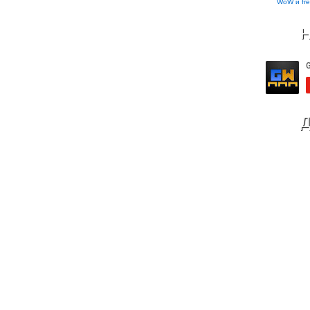
WoW и fre
Н
Д