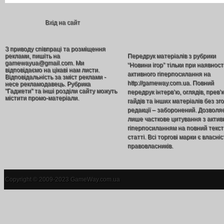
Вхід на сайт
З приводу співпраці та розміщення
реклами, пишіть на
Передрук матеріалів з рубрики
gamewayua@gmail.com. Ми
“Новини ігор” тільки при наявност
відповідаємо на цікаві нам листи.
активного гіперпосилання на
Відповідальність за зміст реклами -
http://gameway.com.ua. Повний
несе рекламодавець. Рубрика
"Гаджети" та інші розділи сайту можуть
передрук інтерв’ю, оглядів, прев’
містити промо-матеріали.
гайдів та інших матеріалів без зг
редакції – заборонений. Дозволя
лише часткове цитування з акти
гіперпосиланням на повний текст
статті. Всі торгові марки є власніс
правовласників.
Copyright © 2009-2023 GameWay.com.ua