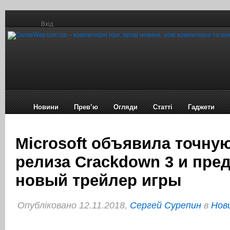
Вхід
Новини
Прев’ю
Огляди
Статті
Гаджети
Microsoft объявила точну
релиза Crackdown 3 и пре
новый трейлер игры
Опубліковано 12.11.2018,
Сергей Сурепин
в
Нови