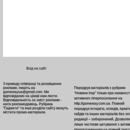
Вхід на сайт
З приводу співпраці та розміщення
реклами, пишіть на
Передрук матеріалів з рубрики
gamewayua@gmail.com. Ми
“Новини ігор” тільки при наявност
відповідаємо на цікаві нам листи.
активного гіперпосилання на
Відповідальність за зміст реклами -
http://gameway.com.ua. Повний
несе рекламодавець. Рубрика
"Гаджети" та інші розділи сайту можуть
передрук інтерв’ю, оглядів, прев’
містити промо-матеріали.
гайдів та інших матеріалів без зг
редакції – заборонений. Дозволя
лише часткове цитування з акти
гіперпосиланням на повний текст