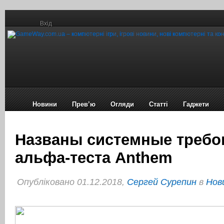
Вхід
Новини
Прев’ю
Огляди
Статті
Гаджети
Названы системные требо
альфа-теста Anthem
Опубліковано 01.12.2018,
Сергей Сурепин
в
Нов