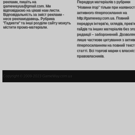
реклами, пишіть на
Передрук матеріалів з рубрики
gamewayua@gmail.com. Ми
“Новини ігор” тільки при наявност
відповідаємо на цікаві нам листи.
активного гіперпосилання на
Відповідальність за зміст реклами -
http://gameway.com.ua. Повний
несе рекламодавець. Рубрика
"Гаджети" та інші розділи сайту можуть
передрук інтерв’ю, оглядів, прев’
містити промо-матеріали.
гайдів та інших матеріалів без зг
редакції – заборонений. Дозволя
лише часткове цитування з акти
гіперпосиланням на повний текст
статті. Всі торгові марки є власніс
правовласників.
Copyright © 2009-2023 GameWay.com.ua