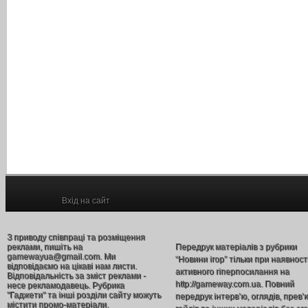
Вхід на сайт
З приводу співпраці та розміщення
реклами, пишіть на
Передрук матеріалів з рубрики
gamewayua@gmail.com. Ми
“Новини ігор” тільки при наявност
відповідаємо на цікаві нам листи.
активного гіперпосилання на
Відповідальність за зміст реклами -
http://gameway.com.ua. Повний
несе рекламодавець. Рубрика
"Гаджети" та інші розділи сайту можуть
передрук інтерв’ю, оглядів, прев’
містити промо-матеріали.