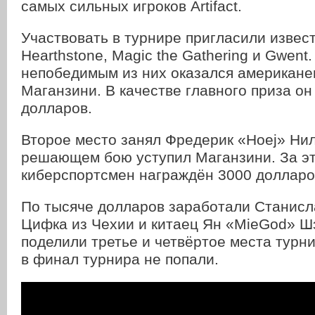
самых сильных игроков Artifact.
Участвовать в турнире пригласили извес
Hearthstone, Magic the Gathering и Gwent
непобедимым из них оказался американ
Маганзини. В качестве главного приза он
долларов.
Второе место занял Фредерик «Hoej» Нил
решающем бою уступил Маганзини. За эт
киберспортсмен награждён 3000 долларо
По тысяче долларов заработали Станисл
Цифка из Чехии и китаец Ян «MieGod» Ш
поделили третье и четвёртое места турни
в финал турнира не попали.