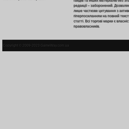
гайдів та інших матеріалів без зг
редакції – заборонений. Дозволя
лише часткове цитування з акти
гіперпосиланням на повний текст
статті. Всі торгові марки є власніс
правовласників.
Copyright © 2009-2023 GameWay.com.ua