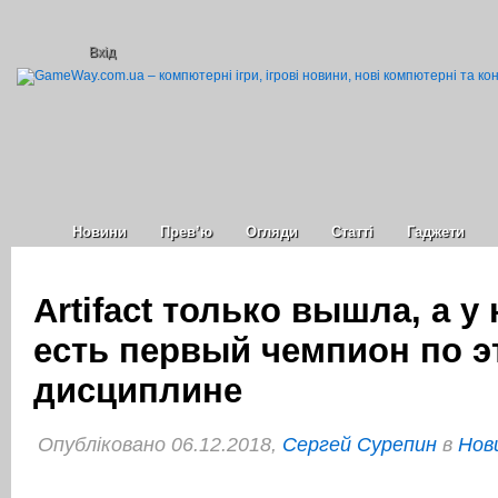
Вхід
Новини
Прев’ю
Огляди
Статті
Гаджети
Artifact только вышла, а у
есть первый чемпион по э
дисциплине
Опубліковано 06.12.2018,
Сергей Сурепин
в
Нов