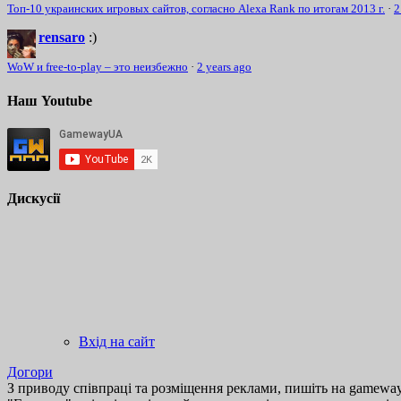
Топ-10 украинских игровых сайтов, согласно Alexa Rank по итогам 2013 г.
·
2
rensaro
:)
WoW и free-to-play – это неизбежно
·
2 years ago
Наш Youtube
Дискусії
Вхід на сайт
Догори
З приводу співпраці та розміщення реклами, пишіть на gamewayu