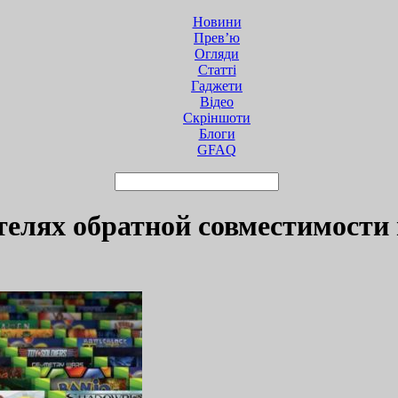
Новини
Прев’ю
Огляди
Статті
Гаджети
Відео
Cкріншоти
Блоги
GFAQ
телях обратной совместимости 