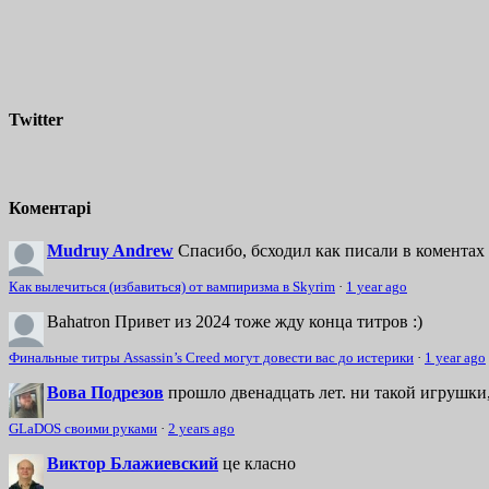
Twitter
Коментарі
Mudruy Andrew
Спасибо, бсходил как писали в коментах 
Как вылечиться (избавиться) от вампиризма в Skyrim
·
1 year ago
Bahatron
Привет из 2024 тоже жду конца титров :)
Финальные титры Assassin’s Creed могут довести вас до истерики
·
1 year ago
Вова Подрезов
прошло двенадцать лет. ни такой игрушки,
GLaDOS своими руками
·
2 years ago
Виктор Блажиевский
це класно