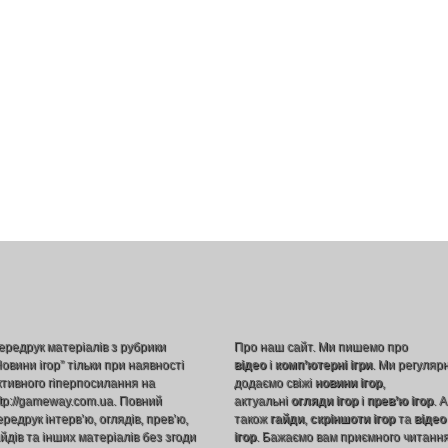
ередрук матеріалів з рубрики
Про наш сайт. Ми пишемо про
Новини ігор” тільки при наявності
відео
і
комп’ютерні ігри
. Ми регуляр
ктивного гіперпосилання на
додаємо свіжі
новини ігор
,
ttp://gameway.com.ua. Повний
актуальні
огляди ігор
і
прев’ю ігор
. А
ередрук інтерв’ю, оглядів, прев’ю,
також
гайди
,
скріншоти ігор
та
відео
айдів та інших матеріалів без згоди
ігор
. Бажаємо вам приємного читання