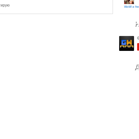
ктирую
WoW и fre
Н
Д