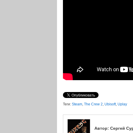
Теги:
Steam
,
The Crew 2
,
Ubisoft
,
Uplay
Автор:
Сергей Су