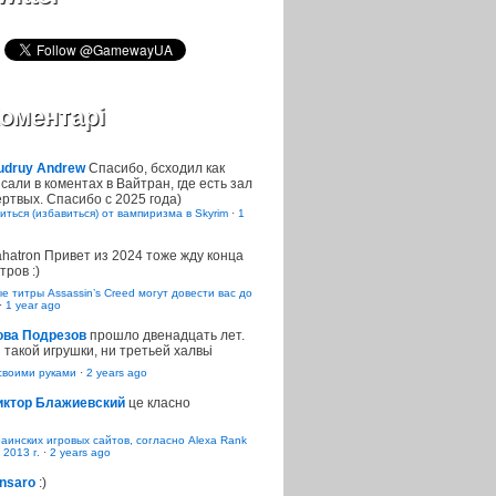
оментарі
udruy Andrew
Спасибо, бсходил как
сали в коментах в Вайтран, где есть зал
ртвых. Спасибо с 2025 года)
иться (избавиться) от вампиризма в Skyrim
·
1
ahatron
Привет из 2024 тоже жду конца
тров :)
 титры Assassin’s Creed могут довести вас до
·
1 year ago
ова Подрезов
прошло двенадцать лет.
 такой игрушки, ни третьей халвьі
воими руками
·
2 years ago
иктор Блажиевский
це класно
раинских игровых сайтов, согласно Alexa Rank
 2013 г.
·
2 years ago
nsaro
:)