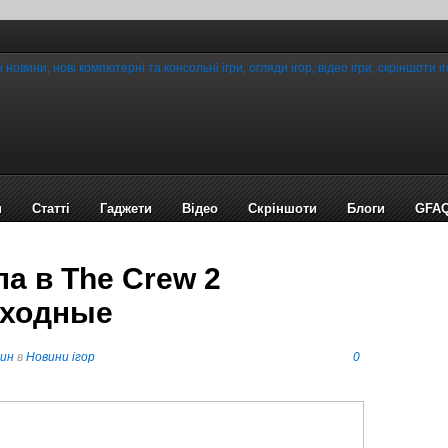
и
Статті
Гаджети
Відео
Cкріншоти
Блоги
GFA
ла в The Crew 2
ыходные
пин
в
Новини ігор
0