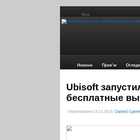
Вхід
Новини
Прев’ю
Огляд
Ubisoft запусти
бесплатные в
Опубліковано 14.12.2018,
Сергей Суре