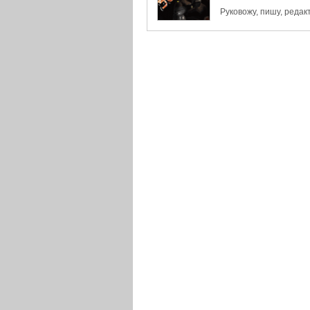
Руковожу, пишу, реда