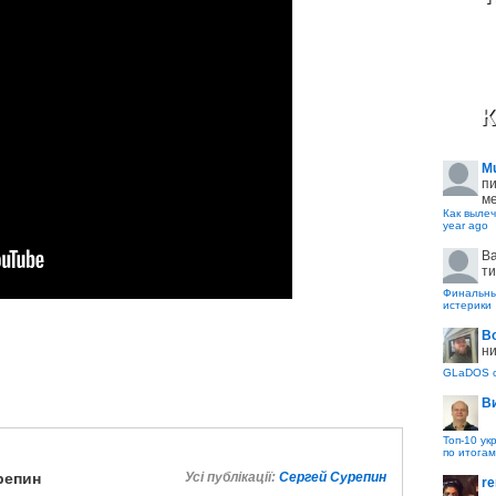
К
M
пи
ме
Как вылеч
year ago
B
ти
Финальные
истерики
В
ни
GLaDOS с
В
Топ-10 ук
по итогам
репин
Усі публікації:
Сергей Сурепин
re