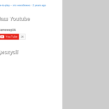
e-to-play – это неизбежно
·
2 years ago
аш Youtube
искусії