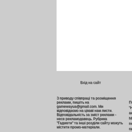
Вхід на сайт
З приводу співпраці та розміщення
реклами, пишіть на
П
gamewayua@gmail.com. Ми
“
відповідаємо на цікаві нам листи.
а
Відповідальність за зміст реклами -
h
несе рекламодавець. Рубрика
"Гаджети" та інші розділи сайту можуть
п
містити промо-матеріали.
г