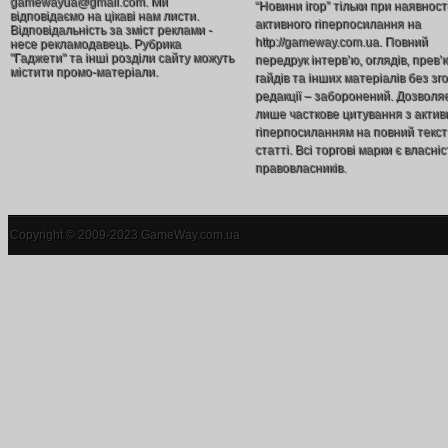
gamewayua@gmail.com. Ми
“Новини ігор” тільки при наявност
відповідаємо на цікаві нам листи.
активного гіперпосилання на
Відповідальність за зміст реклами -
http://gameway.com.ua. Повний
несе рекламодавець. Рубрика
"Гаджети" та інші розділи сайту можуть
передрук інтерв’ю, оглядів, прев’
містити промо-матеріали.
гайдів та інших матеріалів без зг
редакції – заборонений. Дозволя
лише часткове цитування з акти
гіперпосиланням на повний текст
статті. Всі торгові марки є власніс
правовласників.
Copyright © 2009-2023 GameWay.com.ua