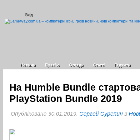
Вхід
Новини
Прев’ю
Огляди
Статті
Гаджети
На Humble Bundle стартова
PlayStation Bundle 2019
Опубліковано 30.01.2019,
Сергей Сурепин
в
Нов