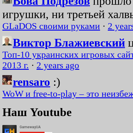
Вова Подрезов
прошло 
игрушки, ни третьей халвь
GLaDOS своими руками
·
2 year
Виктор Блажиевский
Топ-10 украинских игровых сайт
2013 г.
·
2 years ago
rensaro
:)
WoW и free-to-play – это неизбе
Наш Youtube