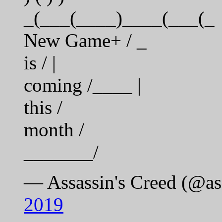
_(___(____)____(___(_
New Game+ / _
is / |
coming /____ |
this /
month /
_______/
— Assassin's Creed (@as
2019