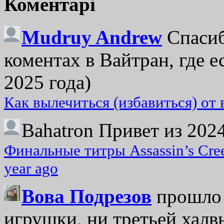
Коментарі
Mudruy Andrew
Спасиб
коментах в Вайтран, где е
2025 года)
Как вылечиться (избавиться) от
Bahatron
Привет из 2024
Финальные титры Assassin’s Cre
year ago
Вова Подрезов
прошло 
игрушки, ни третьей халвь