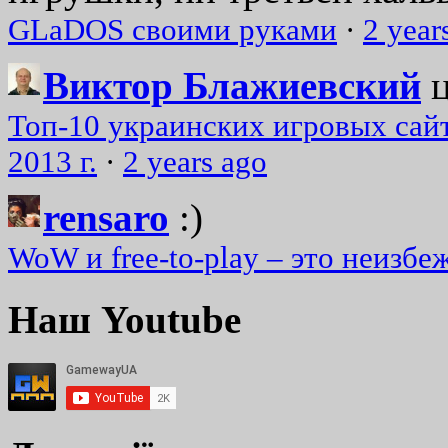
GLaDOS своими руками
·
2 year
Виктор Блажиевский
Топ-10 украинских игровых сайт
2013 г.
·
2 years ago
rensaro
:)
WoW и free-to-play – это неизбе
Наш Youtube