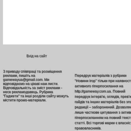
Вхід на сайт
З приводу співпраці та розміщення
реклами, пишіть на
Передрук матеріалів з рубрики
gamewayua@gmail.com. Ми
“Новини ігор” тільки при наявност
відповідаємо на цікаві нам листи.
активного гіперпосилання на
Відповідальність за зміст реклами -
http://gameway.com.ua. Повний
несе рекламодавець. Рубрика
"Гаджети" та інші розділи сайту можуть
передрук інтерв’ю, оглядів, прев’
містити промо-матеріали.
гайдів та інших матеріалів без зг
редакції – заборонений. Дозволя
лише часткове цитування з акти
гіперпосиланням на повний текст
статті. Всі торгові марки є власніс
правовласників.