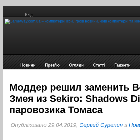
Вхід
Новини
Прев’ю
Огляди
Статті
Гаджети
Моддер решил заменить В
Змея из Sekiro: Shadows Di
паровозика Томаса
Опубліковано 29.04.2019,
Сергей Сурепин
в
Нов