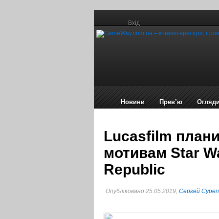
Вхід
Новини
Прев’ю
Огляд
Lucasfilm план
мотивам Star Wa
Republic
Опубліковано 25.05.2019,
Сергей Суре