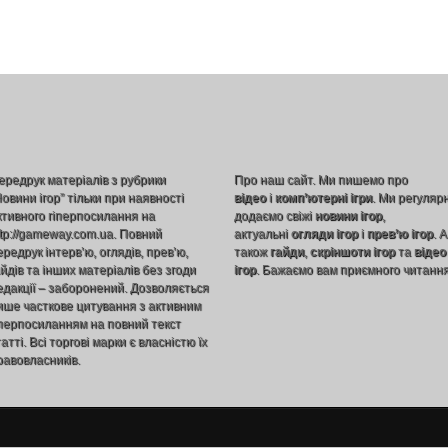
ередрук матеріалів з рубрики
Про наш сайт. Ми пишемо про
Новини ігор” тільки при наявності
відео
і
комп’ютерні ігри
. Ми регуляр
ктивного гіперпосилання на
додаємо свіжі
новини ігор
,
ttp://gameway.com.ua. Повний
актуальні
огляди ігор
і
прев’ю ігор
. А
ередрук інтерв’ю, оглядів, прев’ю,
також
гайди
,
скріншоти ігор
та
відео
айдів та інших матеріалів без згоди
ігор
. Бажаємо вам приємного читання
едакції – заборонений. Дозволяється
ише часткове цитування з активним
іперпосиланням на повний текст
атті. Всі торгові марки є власністю їх
равовласників.