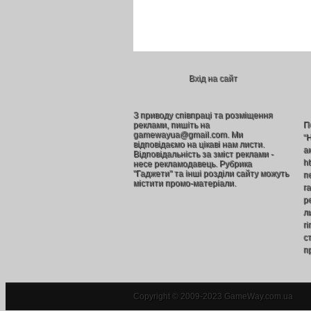
Вхід на сайт
З приводу співпраці та розміщення
реклами, пишіть на
П
gamewayua@gmail.com. Ми
“
відповідаємо на цікаві нам листи.
а
Відповідальність за зміст реклами -
h
несе рекламодавець. Рубрика
"Гаджети" та інші розділи сайту можуть
п
містити промо-матеріали.
г
р
л
г
ст
п
Copyright © 2009-2023 GameWay.com.ua