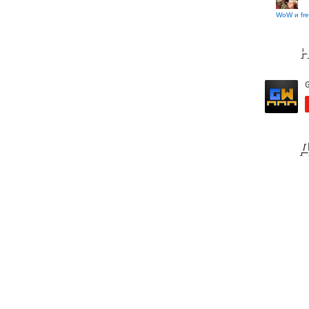
WoW и fre
Н
Д