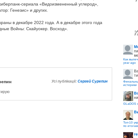
 киберпанк-сериала «Видоизмененный углерод»,
ор: Генезис» и других.
аны в декабре 2022 года. А в декабре этого года
ные Войны: Скайуокер. Восход».
К
M
пи
ме
Как вылеч
year ago
B
ти
репин
Усі публікації:
Сергей Сурепин
Финальные
истерики
ктирую
В
ни
GLaDOS с
В
Топ-10 ук
по итогам
re