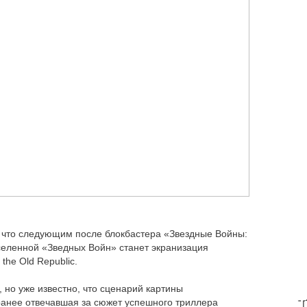
м, что следующим после блокбастера «Звездные Войны:
селенной «Зведных Войн» станет экранизация
 the Old Republic.
 но уже известно, что сценарий картины
T
ранее отвечавшая за сюжет успешного триллера