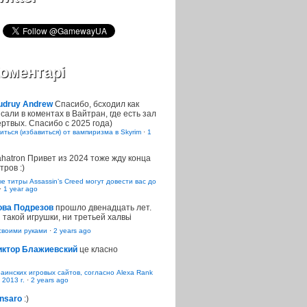
оментарі
udruy Andrew
Спасибо, бсходил как
сали в коментах в Вайтран, где есть зал
ртвых. Спасибо с 2025 года)
иться (избавиться) от вампиризма в Skyrim
·
1
ahatron
Привет из 2024 тоже жду конца
тров :)
 титры Assassin’s Creed могут довести вас до
·
1 year ago
ова Подрезов
прошло двенадцать лет.
 такой игрушки, ни третьей халвьі
воими руками
·
2 years ago
иктор Блажиевский
це класно
раинских игровых сайтов, согласно Alexa Rank
 2013 г.
·
2 years ago
nsaro
:)