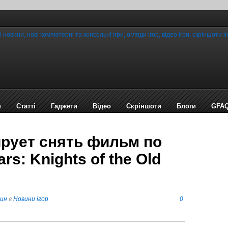
и
Статті
Гаджети
Відео
Cкріншоти
Блоги
GFA
ирует снять фильм по
rs: Knights of the Old
пин
в
Новини ігор
0