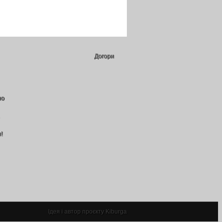
Догори
но
!
Ідея і автор проєкту Kiburga