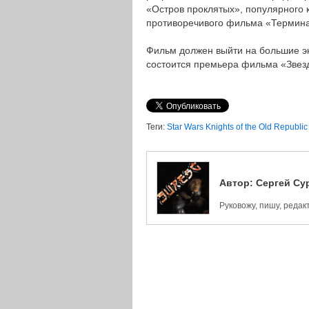
«Остров проклятых», популярного
противоречивого фильма «Терминат
Фильм должен выйти на большие экр
состоится премьера фильма «Звезд
Теги:
Star Wars Knights of the Old Republic
Автор:
Сергей Су
Руковожу, пишу, реда