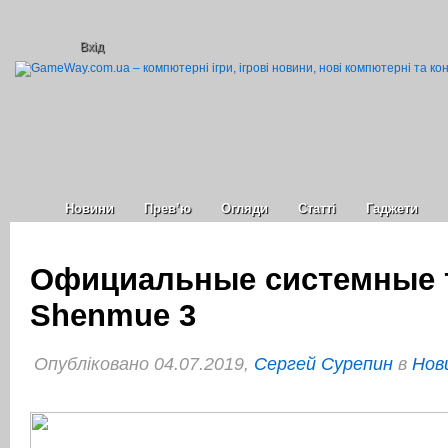
Вхід
Новини
Прев’ю
Огляди
Статті
Гаджети
Официальные системные 
Shenmue 3
Опубліковано 04.07.2019,
Сергей Сурепин
в
Нов