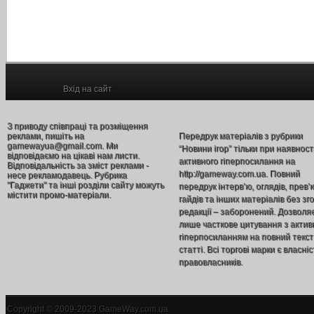
Вхід на сайт
З приводу співпраці та розміщення
реклами, пишіть на
Передрук матеріалів з рубрики
gamewayua@gmail.com. Ми
“Новини ігор” тільки при наявност
відповідаємо на цікаві нам листи.
активного гіперпосилання на
Відповідальність за зміст реклами -
http://gameway.com.ua. Повний
несе рекламодавець. Рубрика
"Гаджети" та інші розділи сайту можуть
передрук інтерв’ю, оглядів, прев’
містити промо-матеріали.
гайдів та інших матеріалів без зг
редакції – заборонений. Дозволя
лише часткове цитування з акти
гіперпосиланням на повний текст
статті. Всі торгові марки є власніс
правовласників.
Copyright © 2009-2023 GameWay.com.ua