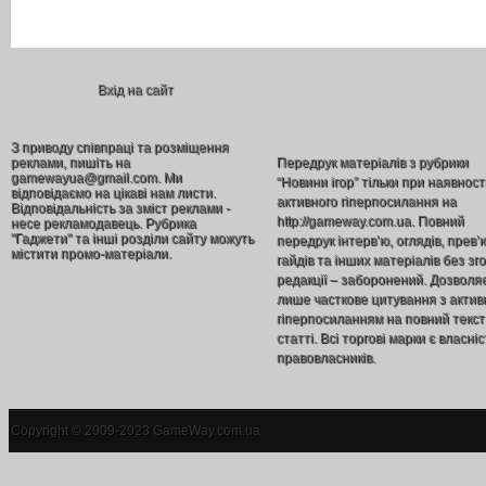
Вхід на сайт
З приводу співпраці та розміщення
реклами, пишіть на
Передрук матеріалів з рубрики
gamewayua@gmail.com. Ми
“Новини ігор” тільки при наявност
відповідаємо на цікаві нам листи.
активного гіперпосилання на
Відповідальність за зміст реклами -
http://gameway.com.ua. Повний
несе рекламодавець. Рубрика
"Гаджети" та інші розділи сайту можуть
передрук інтерв’ю, оглядів, прев’
містити промо-матеріали.
гайдів та інших матеріалів без зг
редакції – заборонений. Дозволя
лише часткове цитування з акти
гіперпосиланням на повний текст
статті. Всі торгові марки є власніс
правовласників.
Copyright © 2009-2023 GameWay.com.ua