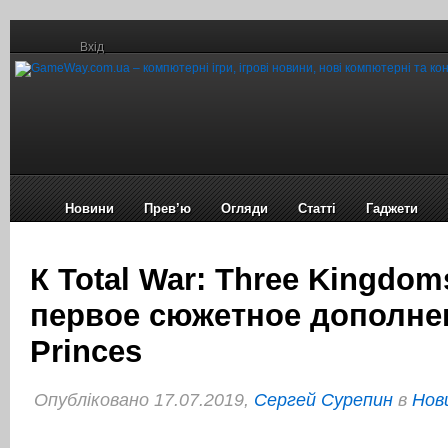
Вхід
Новини
Прев’ю
Огляди
Статті
Гаджети
К Total War: Three Kingdo
первое сюжетное дополнен
Princes
Опубліковано 17.07.2019,
Сергей Сурепин
в
Нов