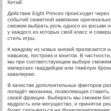
Китай.
Действие Eight Princes происходит через 
событий сюжетной кампании оригинальн
сможем выбрать роль одного из восьми н
у каждого из которых свой класс и сове
стиль игры.
К каждому из новых князей прилагается 
навыков, построек и юнитов. В частности
мы при соответствующем выборе сможем 
имперских гвардейцев или тяжёлую бро
кавалерию.
В качестве дополнительных факторов раз
попадёт механика, позволяющая ставить
своей фракции. Выбирать мы сможем бога
мудрость или могущество, и принятое р
будет сказываться на функционировании 