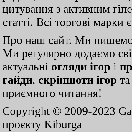
цитування з активним гіп
статті. Всі торгові марки 
Про наш сайт. Ми пишем
Ми регулярно додаємо св
актуальні
огляди ігор
і
пр
гайди
,
скріншоти ігор
т
приємного читання!
Copyright © 2009-2023 G
проєкту Kiburga