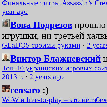
Финальные титры Assassin’s Cre
year ago
Вова Подрезов
прошло 
игрушки, ни третьей халвь
GLaDOS своими руками
·
2 year
Виктор Блажиевский
Топ-10 украинских игровых сайт
2013 г.
·
2 years ago
rensaro
:)
WoW и free-to-play – это неизбе