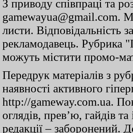
З приводу співпраці та р
gamewayua@gmail.com. Ми
листи. Відповідальність за
рекламодавець. Рубрика "Г
можуть містити промо-мат
Передрук матеріалів з руб
наявності активного гіпе
http://gameway.com.ua. По
оглядів, прев’ю, гайдів та
редакції – заборонений. 