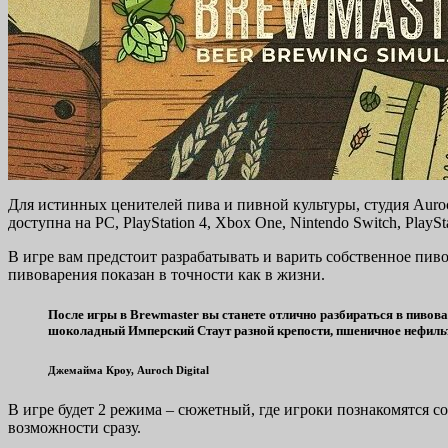
Для истинных ценителей пива и пивной культуры, студия Auroc
доступна на PC, PlayStation 4, Xbox One, Nintendo Switch, PlaySta
В игре вам предстоит разрабатывать и варить собственное пиво
пивоварения показан в точности как в жизни.
После игры в Brewmaster вы станете отлично разбираться в пивовар
шоколадный Имперский Стаут разной крепости, пшеничное нефильтр
Джемайма Кроу, Auroch Digital
В игре будет 2 режима – сюжетный, где игроки познакомятся с
возможности сразу.