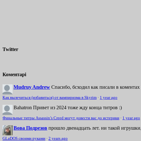
Twitter
Коментарі
Mudruy Andrew
Спасибо, бсходил как писали в коментах 
Как вылечиться (избавиться) от вампиризма в Skyrim
·
1 year ago
Bahatron
Привет из 2024 тоже жду конца титров :)
Финальные титры Assassin’s Creed могут довести вас до истерики
·
1 year ago
Вова Подрезов
прошло двенадцать лет. ни такой игрушки,
GLaDOS своими руками
·
2 years ago