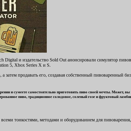
h Digital и издательство Sold Out анонсировали симулятор пиво
tion 5, Xbox Series X и S.
, а затем продавать его, создавая собственный пивоваренный би
ении и сумеете самостоятельно приготовить пиво своей мечты. Может, вы в 
ованное пиво, традиционное солодовое, соленый гозе и фруктовый ламбик
о всеми тонкостями, методами и оборудованием для пивоварения,