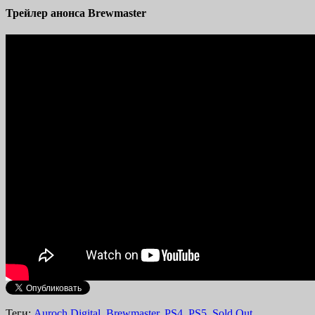
Трейлер анонса Brewmaster
Теги:
Auroch Digital
,
Brewmaster
,
PS4
,
PS5
,
Sold Out