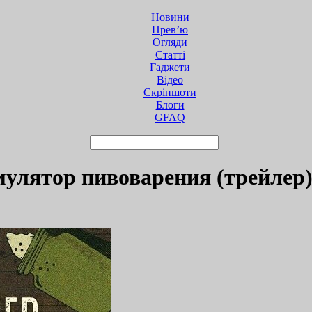
Новини
Прев’ю
Огляди
Статті
Гаджети
Відео
Cкріншоти
Блоги
GFAQ
мулятор пивоварения (трейлер