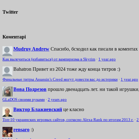
Twitter
Коментарі
Mudruy Andrew
Спасибо, бсходил как писали в коментах 
Как вылечиться (избавиться) от вампиризма в Skyrim
·
1 year ago
Bahatron
Привет из 2024 тоже жду конца титров :)
Финальные титры Assassin’s Creed могут довести вас до истерики
·
1 year ago
Вова Подрезов
прошло двенадцать лет. ни такой игрушки,
GLaDOS своими руками
·
2 years ago
Виктор Блажиевский
це класно
Топ-10 украинских игровых сайтов, согласно Alexa Rank по итогам 2013 г.
·
2
rensaro
:)