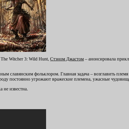
he Witcher 3: Wild Hunt,
Стэном Джастом
– анонсировала прик
ным славянским фольклором. Главная задача – возглавить племя
ароду постоянно угрожают вражеские племена, ужасные чудовища 
а не известна.