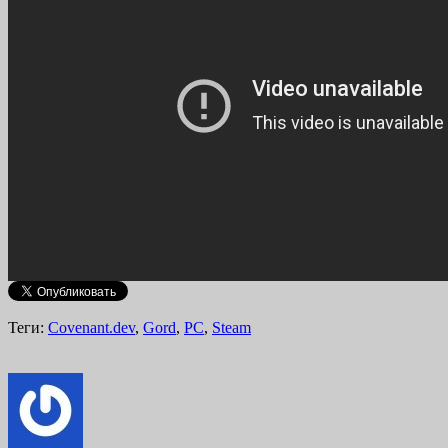
Теги:
Covenant.dev
,
Gord
,
PC
,
Steam