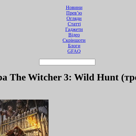
Новини
Прев’ю
Огляди
Статті
Гаджети
Відео
Cкріншоти
Блоги
GFAQ
а The Witcher 3: Wild Hunt (тр