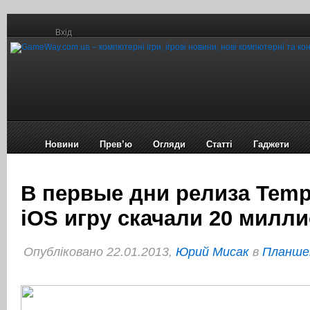
Вхід
Новини
Прев’ю
Огляди
Статті
Гаджети
В первые дни релиза Temp
iOS игру скачали 20 милл
Опубліковано 22.01.2013,
Юрий Мисак
в
Планш