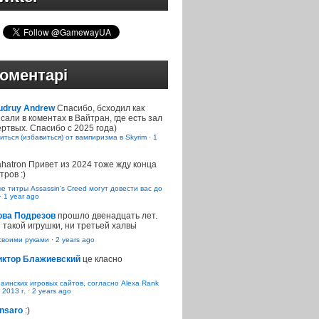
оментарі
udruy Andrew
Спасибо, бсходил как
сали в коментах в Вайтран, где есть зал
ртвых. Спасибо с 2025 года)
иться (избавиться) от вампиризма в Skyrim
·
1
ahatron
Привет из 2024 тоже жду конца
тров :)
 титры Assassin’s Creed могут довести вас до
·
1 year ago
ова Подрезов
прошло двенадцать лет.
 такой игрушки, ни третьей халвьі
воими руками
·
2 years ago
иктор Блажиевский
це класно
раинских игровых сайтов, согласно Alexa Rank
 2013 г.
·
2 years ago
nsaro
:)