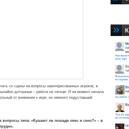
К
M
пи
ме
Как вылеч
year ago
B
ти
Финальные
истерики
чать со сцены на вопросы заинтересованных игроков, в
В
ни
вычайно дотошные – работа не легкая. И на момент начала
GLaDOS с
льный от внимания к игре, но немного подуставший.
В
Топ-10 ук
по итогам
 вопросы типа: «Кушают ли лошади овес и сено?» – в
re
трудно.