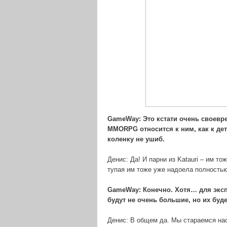
GameWay
: Это кстати очень своев
MMORPG относится к ним, как к детя
коленку не ушиб.
Денис: Да! И парни из Katauri – им т
тупая им тоже уже надоела полностью
GameWay: Конечно. Хотя… для эксп
будут не очень большие, но их буде
Денис: В общем да. Мы стараемся нас