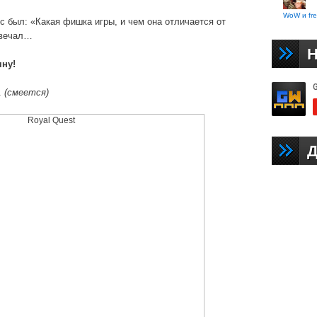
WoW и fre
с был: «Какая фишка игры, и чем она отличается от
твечал…
Н
чну!
.
(смеется)
Д