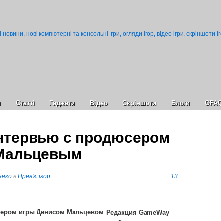
и
Статті
Гаджети
Відео
Cкріншоти
Блоги
GFA
интервью с продюсером
 Мальцевым
енко
в
Прев'ю ігор
13
Редакция GameWay