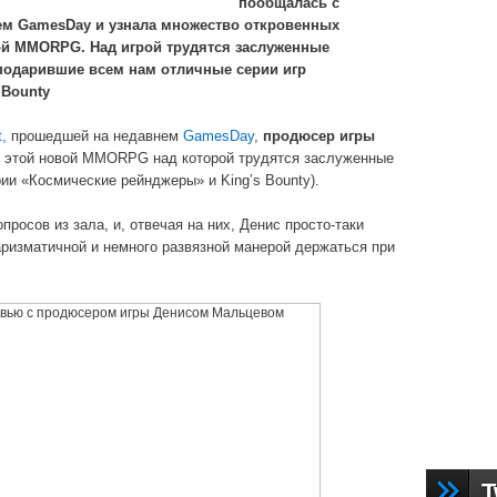
пообщалась с
ем GamesDay и узнала множество откровенных
ой MMORPG. Над игрой трудятся заслуженные
e, подарившие всем нам отличные серии игр
 Bounty
t,
прошедшей на недавнем
GamesDay
,
продюсер игры
б этой новой MMORPG над которой трудятся заслуженные
серии «Космические рейнджеры» и King’s Bounty).
росов из зала, и, отвечая на них, Денис просто-таки
аризматичной и немного развязной манерой держаться при
T