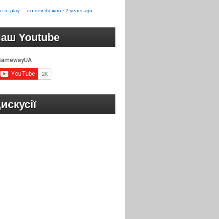
e-to-play – это неизбежно
·
2 years ago
аш Youtube
искусії