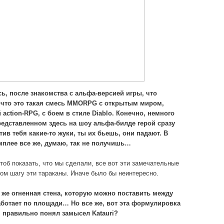
сь, после знакомства с альфа-версией игры, что
 что это такая смесь
MMORPG с открытым миром,
й
action-RPG, с боем в стиле
Diablo. Конечно, немного
редставленном здесь на шоу альфа-билде герой сразу
тив тебя какие-то жуки, ты их бьешь, они падают. В
мплее все же, думаю, так не получишь…
тоб показать, что мы сделали, все вот эти замечательные
дом шагу эти тараканы. Иначе было бы неинтересно.
 же огненная стена, которую можно поставить между
работает по площади… Но все же, вот эта формулировка
 я правильно понял замысел
Katauri?