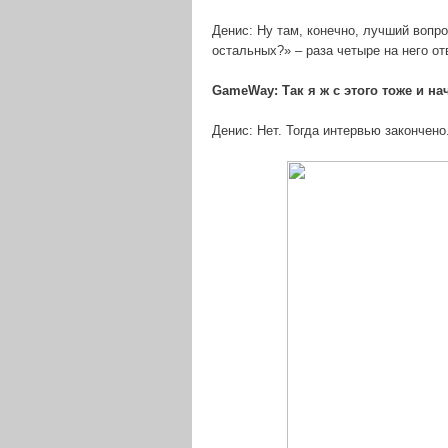
Денис: Ну там, конечно, лучший вопро
остальных?» – раза четыре на него о
GameWay: Так я ж с этого тоже и на
Денис: Нет. Тогда интервью закончено