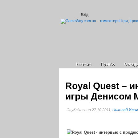
Вхід
Новини
Прев’ю
Огляд
Royal Quest – 
игры Денисом
Опубліковано 27.10.2011,
Николай Ильч