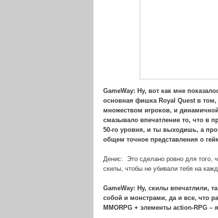
GameWay: Ну, вот как мне показало
основная фишка
Royal
Quest в том,
множеством игроков, и динамично
смазывало впечатление то, что в п
50-го уровня, и ты выходишь, а про
общем точное представления о гей
Денис: Это сделано ровно для того, ч
скилы, чтобы не убивали тебя на каж
GameWay: Ну, скилы впечатлили, та
собой и монстрами, да и все, что 
MMORPG + элементы
action-RPG –