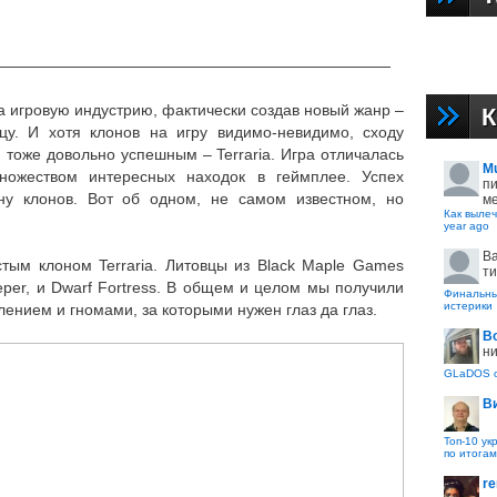
——————————————————————————
на игровую индустрию, фактически создав новый жанр –
К
цу. И хотя клонов на игру видимо-невидимо, сходу
 тоже довольно успешным – Terraria. Игра отличалась
M
ожеством интересных находок в геймплее. Успех
пи
ну клонов. Вот об одном, не самом известном, но
ме
Как вылеч
year ago
B
истым клоном Terraria. Литовцы из Black Maple Games
ти
per, и Dwarf Fortress. В общем и целом мы получили
Финальные
истерики
ением и гномами, за которыми нужен глаз да глаз.
В
ни
GLaDOS с
В
Топ-10 ук
по итогам
re