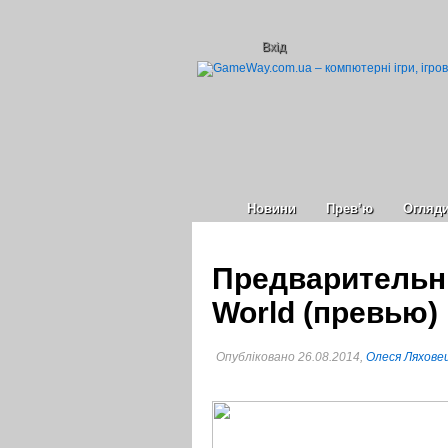
Вхід
Новини
Прев’ю
Огляд
Предварительны
World (превью)
Опубліковано 26.08.2014,
Олеся Ляхове