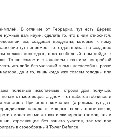
еймплей. В отличие от Террарии, тут есть Дерево
е нужные вам науки, сделать то, что к ним относится,
ледовании вы, создавая предметы, которые к нему
равление тут непрямое, т.е. отдав приказ на создание
вы должны подождать, пока свободный гном пойдет к
аказ. То же самое и с копанием шахт или постройкой
елать что-либо без указаний гномы неспособны, разве
надзора, да и то, лишь когда уже совсем голодны или
аем полезные ископаемые, строим дом получше,
ночам от мертвецов, а днем – от набегов гоблинов и
х монстров. При игре в компанию (а режима тут два:
периодически нападают мощные волны противников,
ротив монстров может как и экипировка гномов, так и
ашни, стреляющие без вашего участия, так что при
играть в своеобразный Tower Defence.