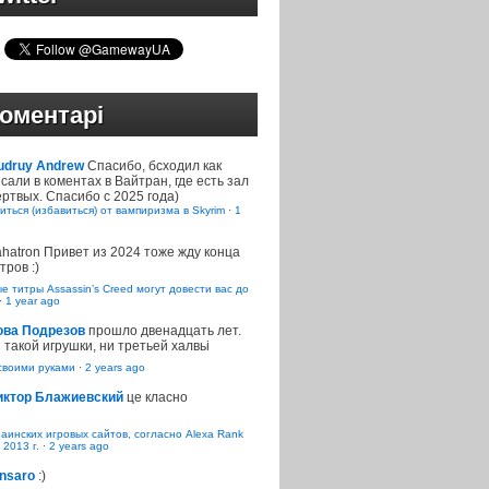
оментарі
udruy Andrew
Спасибо, бсходил как
сали в коментах в Вайтран, где есть зал
ртвых. Спасибо с 2025 года)
иться (избавиться) от вампиризма в Skyrim
·
1
ahatron
Привет из 2024 тоже жду конца
тров :)
 титры Assassin’s Creed могут довести вас до
·
1 year ago
ова Подрезов
прошло двенадцать лет.
 такой игрушки, ни третьей халвьі
воими руками
·
2 years ago
иктор Блажиевский
це класно
раинских игровых сайтов, согласно Alexa Rank
 2013 г.
·
2 years ago
nsaro
:)