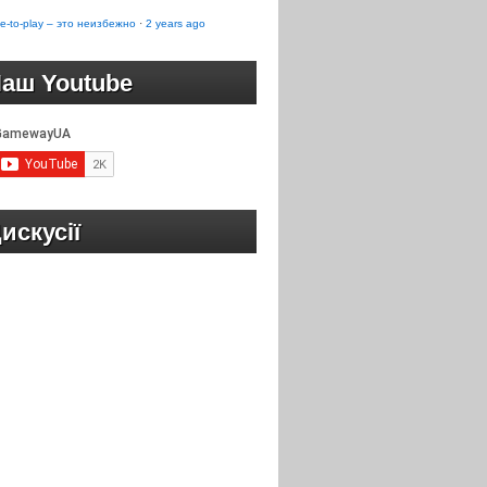
e-to-play – это неизбежно
·
2 years ago
аш Youtube
искусії