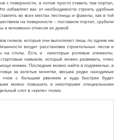
ов с поверхности, а потом просто ставить там портал,
Это избавляет вас от необходимости строить удобные
тавлять во всех местах лестницы и факелы, как в той
шествием на поверхности – поставили портал, срубили
сы и мгновенно отнесли их домой.
зов гномов, которые они выполняют лишь по одним им
язанности входит расстановка строительных лесов и
ы на столы. Есть и некоторые ролевые элементы.
 стартовым навыком, который можно развивать, плюс
мощи книжек. Последние можно найти в подземелье, а
рговца за золотые монетки, весьма редко находимые
, гном с большим рвением и куда быстрее будет
авыки можно повышать и некоторыми специальными
ельный слот в «кукле» гнома.