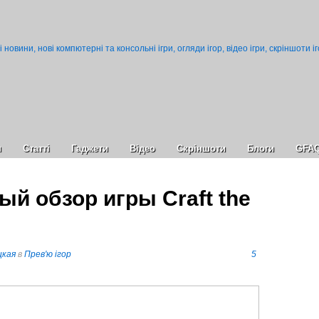
и
Статті
Гаджети
Відео
Cкріншоти
Блоги
GFA
й обзор игры Craft the
цкая
в
Прев'ю ігор
5