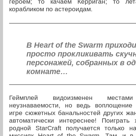
героем; то качаем Керриган; то лет
корабликом по астероидам.
———————————————————
В Heart of the Swarm прихо
просто прокликивать скуч
персонажей, собранных в о
комнате…
———————————————————
Геймплей видоизменен места
неузнаваемости, но ведь воплощение 
игре сюжетных банальностей других жа
автоматически интереснее! Поиграть
родной StarCraft получается только н
миссиях Heart of the Swarm. Там, и в