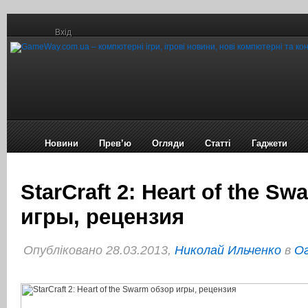
Вхід
Новини
Прев’ю
Огляди
Статті
Гаджети
StarCraft 2: Heart of the S
игры, рецензия
Опубліковано 28.03.2013,
Николай Ильченко
в
Ог