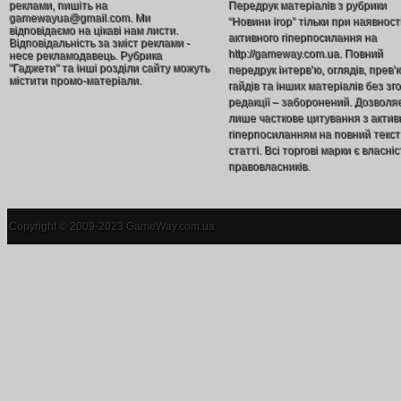
реклами, пишіть на
Передрук матеріалів з рубрики
gamewayua@gmail.com. Ми
“Новини ігор” тільки при наявност
відповідаємо на цікаві нам листи.
активного гіперпосилання на
Відповідальність за зміст реклами -
http://gameway.com.ua. Повний
несе рекламодавець. Рубрика
"Гаджети" та інші розділи сайту можуть
передрук інтерв’ю, оглядів, прев’
містити промо-матеріали.
гайдів та інших матеріалів без зг
редакції – заборонений. Дозволя
лише часткове цитування з акти
гіперпосиланням на повний текст
статті. Всі торгові марки є власніс
правовласників.
Copyright © 2009-2023 GameWay.com.ua