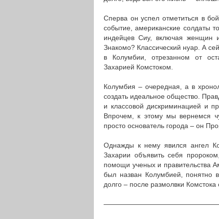
Сперва он успел отметиться в бой
событие, американские солдаты т
индейцев Сиу, включая женщин и
Знакомо? Классический нуар. А сей
в Колумбии, отрезанном от ост
Захарией Комстоком.
Колумбия – очередная, а в хроно
создать идеальное общество. Правд
и классовой дискриминацией и пр
Впрочем, к этому мы вернемся чу
просто основатель города – он Про
Однажды к нему явился ангел Ко
Захарии объявить себя пророком
помощи ученых и правительства А
был назван Колумбией, понятно в
долго – после размолвки Комстока
————————————————