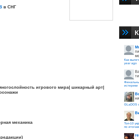
б
в СНГ
К
M
пи
ме
Как вылеч
year ago
B
ти
Финальные
истерики
многослойность игрового мира| шикарный арт|
рсонажи
В
ни
GLaDOS с
В
рная механика
Топ-10 ук
по итогам
re
 редакции)