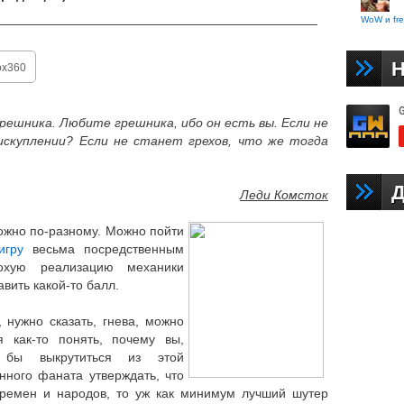
WoW и fre
——————————————————————————
Н
box360
решника. Любите грешника, ибо он есть вы.
Если не
 искуплении?
Если не станет грехов, что же тогда
Д
Леди Комсток
ожно по-разному. Можно пойти
игру
весьма посредственным
охую реализацию механики
авить какой-то балл.
 нужно сказать, гнева, можно
 как-то понять, почему вы,
 бы выкрутиться из этой
нного фаната утверждать, что
времен и народов, то уж как минимум лучший шутер