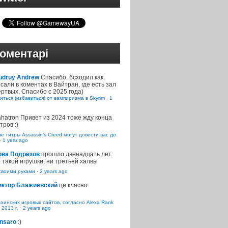
оментарі
udruy Andrew
Спасибо, бсходил как
сали в коментах в Вайтран, где есть зал
ртвых. Спасибо с 2025 года)
иться (избавиться) от вампиризма в Skyrim
·
1
ahatron
Привет из 2024 тоже жду конца
тров :)
 титры Assassin’s Creed могут довести вас до
·
1 year ago
ова Подрезов
прошло двенадцать лет.
 такой игрушки, ни третьей халвьі
воими руками
·
2 years ago
иктор Блажиевский
це класно
раинских игровых сайтов, согласно Alexa Rank
 2013 г.
·
2 years ago
nsaro
:)