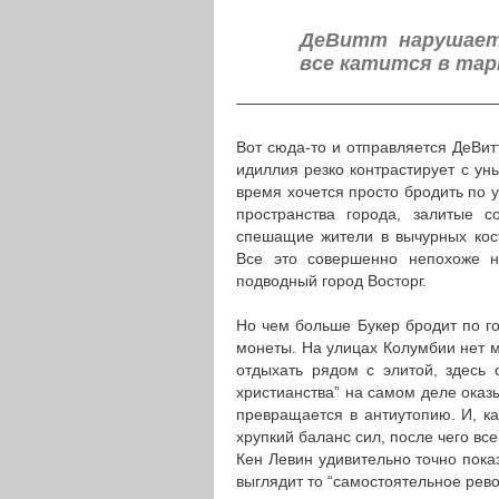
ДеВитт нарушает 
все катится в та
————————————————
Вот сюда-то и отправляется ДеВи
идиллия резко контрастирует с ун
время хочется просто бродить по 
пространства города, залитые 
спешащие жители в вычурных кос
Все это совершенно непохоже н
подводный город Восторг.
Но чем больше Букер бродит по го
монеты. На улицах Колумбии нет м
отдыхать рядом с элитой, здесь 
христианства” на самом деле оказ
превращается в антиутопию. И, к
хрупкий баланс сил, после чего вс
Кен Левин удивительно точно показ
выглядит то “самостоятельное рев