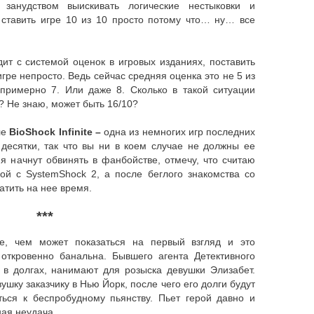
занудством выискивать логические нестыковки и
ставить игре 10 из 10 просто потому что… ну… все
дит с системой оценок в игровых изданиях, поставить
гре непросто. Ведь сейчас средняя оценка это не 5 из
примерно 7. Или даже 8. Сколько в такой ситуации
? Не знаю, может быть 16/10?
ле
BioShock Infinite –
одна из немногих игр последних
 десятки, так что вы ни в коем случае не должны ее
я начнут обвинять в фанбойстве, отмечу, что считаю
ой с SуstemShock 2, а после беглого знакомства со
атить на нее время.
***
е, чем может показаться на первый взгляд и это
 откровенно банальна. Бывшего агента Детективного
о в долгах, нанимают для розыска девушки Элизабет.
ушку заказчику в Нью Йорк, после чего его долги будут
ься к беспробудному пьянству. Пьет герой давно и
ная неудача.