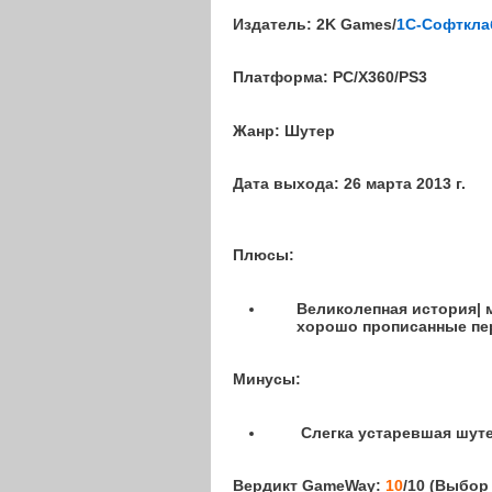
Издатель:
2K Games/
1С-Софткла
Платформа:
PC
/X360/PS3
Жанр:
Шутер
Дата выхода:
26 марта 2013 г.
Плюсы:
Великолепная история| 
хорошо прописанные пе
Минусы:
Слегка устаревшая шуте
Вердикт GameWay:
10
/10 (Выбор