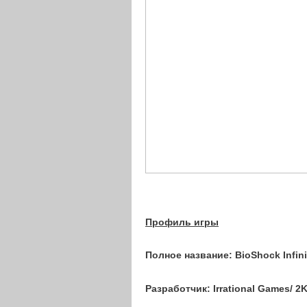
Профиль игры
Полное название:
BioShock Infini
Разработчик:
Irrational Games/ 