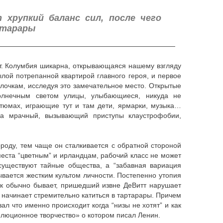
хрупкий баланс сил, после чего
ртарары
——————————————————————————
тт. Колумбия шикарна, открывающаяся нашему взгляду
ылой потрепанной квартирой главного героя, и первое
улочкам, исследуя это замечательное место. Открытые
солнечным светом улицы, улыбающиеся, никуда не
тюмах, играющие тут и там дети, ярмарки, музыка…
а мрачный, вызывающий приступы клаустрофобии,
роду, тем чаще он сталкивается с обратной стороной
еста “цветным” и ирландцам, рабочий класс не может
существуют тайные общества, а “забавная вариация
ывается жестким культом личности. Постепенно утопия
ак обычно бывает, пришедший извне ДеВитт нарушает
е начинает стремительно катиться в тартарары. Причем
ал что именно происходит когда “низы не хотят” и как
олюционное творчество» о котором писал Ленин.