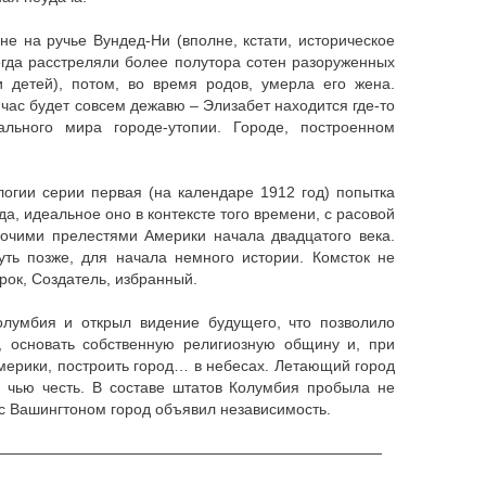
не на ручье Вундед-Ни (вполне, кстати, историческое
огда расстреляли более полутора сотен разоруженных
 детей), потом, во время родов, умерла его жена.
час будет совсем дежавю – Элизабет находится где-то
ального мира городе-утопии. Городе, построенном
логии серии первая (на календаре 1912 год) попытка
а, идеальное оно в контексте того времени, с расовой
очими прелестями Америки начала двадцатого века.
ть позже, для начала немного истории. Комсток не
рок, Создатель, избранный.
лумбия и открыл видение будущего, что позволило
, основать собственную религиозную общину и, при
мерики, построить город… в небесах. Летающий город
 чью честь. В составе штатов Колумбия пробыла не
 с Вашингтоном город объявил независимость.
——————————————————————————