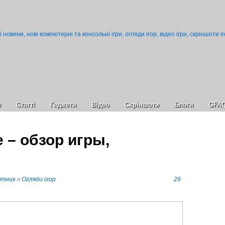
и
Статті
Гаджети
Відео
Cкріншоти
Блоги
GFA
e – обзор игры,
ятник
в
Огляди ігор
29