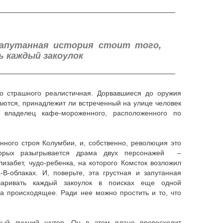
——————————————————————————
апутанная история стоит того,
 каждый закоулок
——————————————————————————
 страшного реалистичная. Дорвавшиеся до оружия
аются, принадлежит ли встреченный на улице человек
 владелец кафе-мороженного, расположенного по
нного строя Колумбии, и, собственно, революция это
орых разыгрывается драма двух персонажей –
изабет, чудо-ребенка, на которого Комсток возложил
В-облаках. И, поверьте, эта грустная и запутанная
шаривать каждый закоулок в поисках еще одной
а происходящее. Ради нее можно простить и то, что
й лучший шутер. Он в этом плане превосходит