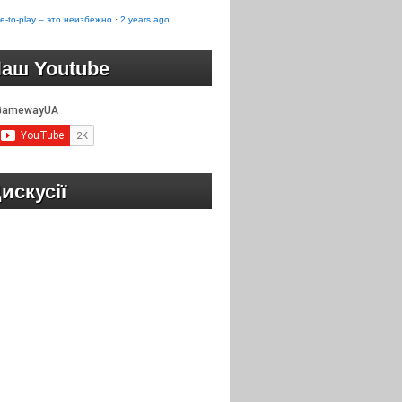
e-to-play – это неизбежно
·
2 years ago
аш Youtube
искусії