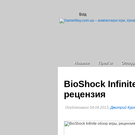
Вхід
Новини
Прев’ю
Огляд
BioShock Infinit
рецензия
Опубліковано 04.04.2013,
Дмитрий Кур