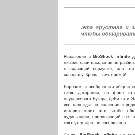
————————————————
Эта грустная и з
чтобы обшаривать
————————————————
Революция в
BioShock Infinite
до
низшие слои населения не разбир
к правящей верхушке, или это
соседству. Кровь – течет рекой!
Впрочем, и особенности обществе
лишь декорации, на фоне кот
неудачливого Букера ДеВитта и Эл
все надежды на спасение города-
история стоит того, чтобы об
аудиозаписи, проливающий свет н
как шутер игра не совершенна.
Да-да,
BioShock Infinite
не самы