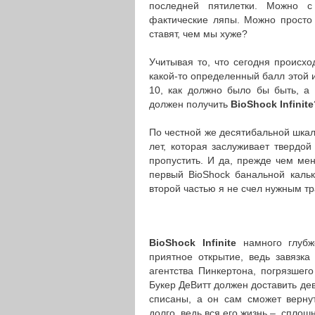
последней пятилетки. Можно с 
фактические ляпы. Можно просто 
ставят, чем мы хуже?
Учитывая то, что сегодня происхо
какой-то определенный балл этой и
10, как должно было бы быть, а 
должен получить
BioShock Infinite
По честной же десятибальной шка
лет, которая заслуживает твердой
пропустить. И да, прежде чем мен
первый BioShock банальной кальк
второй частью я не счел нужным тр
BioShock Infinite
намного глубж
приятное открытие, ведь завязка
агентства Пинкертона, погрязшег
Букер ДеВитт должен доставить дев
списаны, а он сам сможет вернут
долго, ведь вся его жизнь – сплош