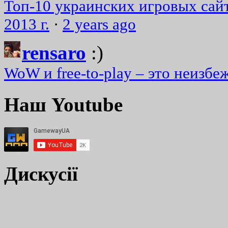
Топ-10 украинских игровых сайт
2013 г.
·
2 years ago
rensaro
:)
WoW и free-to-play – это неизбе
Наш Youtube
Дискусії