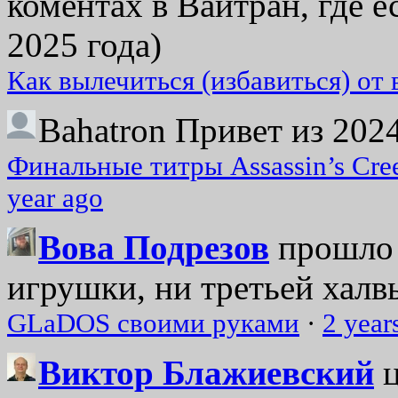
коментах в Вайтран, где е
2025 года)
Как вылечиться (избавиться) от
Bahatron
Привет из 2024
Финальные титры Assassin’s Cre
year ago
Вова Подрезов
прошло 
игрушки, ни третьей халвь
GLaDOS своими руками
·
2 year
Виктор Блажиевский