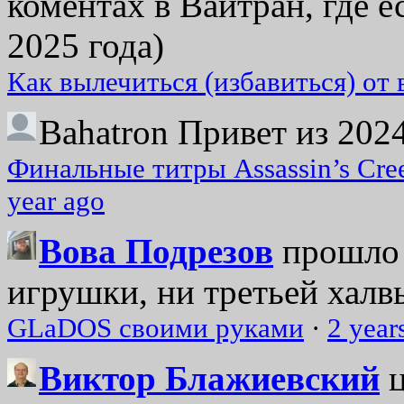
коментах в Вайтран, где е
2025 года)
Как вылечиться (избавиться) от
Bahatron
Привет из 2024
Финальные титры Assassin’s Cre
year ago
Вова Подрезов
прошло 
игрушки, ни третьей халвь
GLaDOS своими руками
·
2 year
Виктор Блажиевский