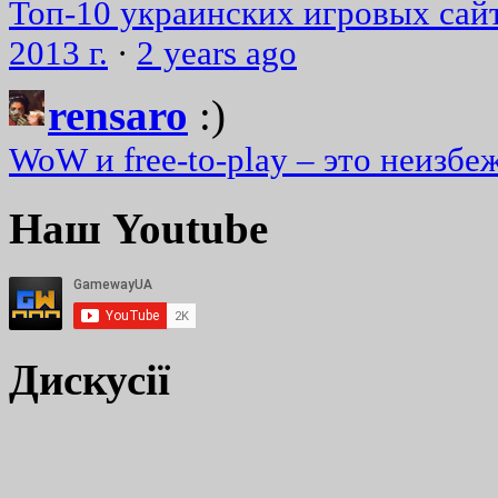
Топ-10 украинских игровых сайт
2013 г.
·
2 years ago
rensaro
:)
WoW и free-to-play – это неизбе
Наш Youtube
Дискусії