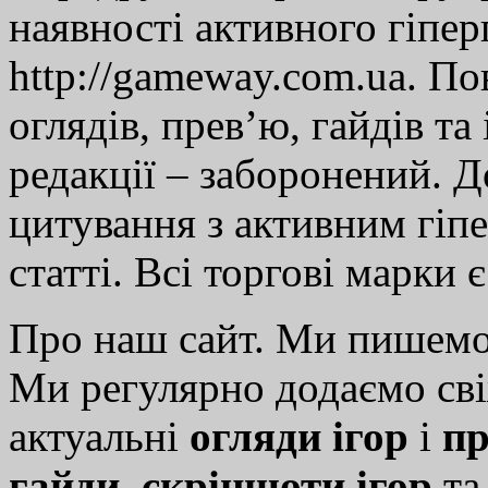
наявності активного гіпе
http://gameway.com.ua. По
оглядів, прев’ю, гайдів та
редакції – заборонений. 
цитування з активним гіп
статті. Всі торгові марки 
Про наш сайт. Ми пишем
Ми регулярно додаємо св
актуальні
огляди ігор
і
пр
гайди
,
скріншоти ігор
т