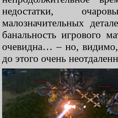
недостатки, очар
малозначительных детал
банальность игрового ма
очевидна… – но, видимо,
до этого очень неотдален