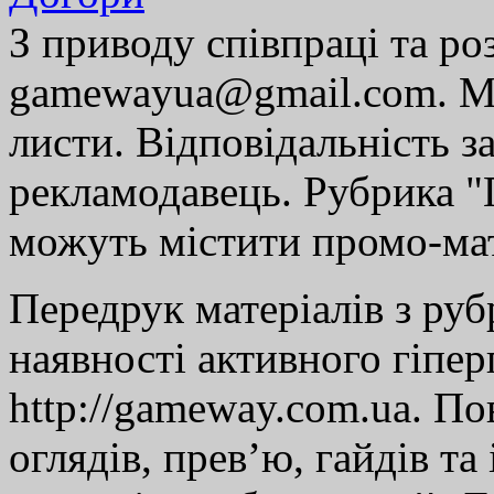
З приводу співпраці та р
gamewayua@gmail.com. Ми
листи. Відповідальність за
рекламодавець. Рубрика "Г
можуть містити промо-мат
Передрук матеріалів з руб
наявності активного гіпе
http://gameway.com.ua. По
оглядів, прев’ю, гайдів та