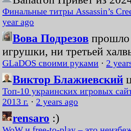
Финальные титры Assassin’s Cre
year ago
Вова Подрезов
прошло 
игрушки, ни третьей халвь
GLaDOS своими руками
·
2 year
Виктор Блажиевский
Топ-10 украинских игровых сайт
2013 г.
·
2 years ago
rensaro
:)
WoW и free-to-play – это неизбе