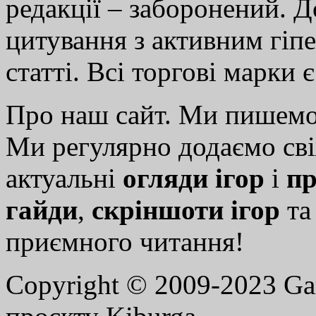
редакції – заборонений. 
цитування з активним гіп
статті. Всі торгові марки 
Про наш сайт. Ми пишем
Ми регулярно додаємо св
актуальні
огляди ігор
і
пр
гайди
,
скріншоти ігор
т
приємного читання!
Copyright © 2009-2023 G