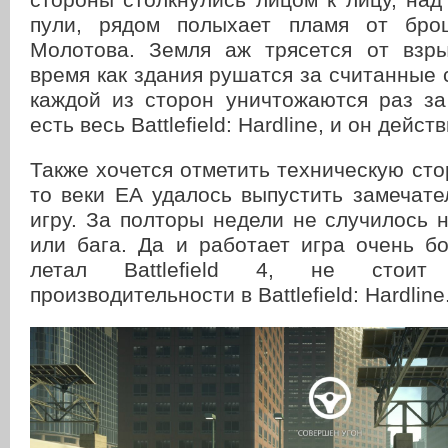
пули, рядом полыхает пламя от брош
Молотова. Земля аж трясется от взры
время как здания рушатся за считанные 
каждой из сторон уничтожаются раз за
есть весь Battlefield: Hardline, и он дейст
Также хочется отметить техническую стор
то веки ЕА удалось выпустить замечат
игру. За полторы недели не случилось 
или бага. Да и работает игра очень б
летал Battlefield 4, не стоит
производительности в Battlefield: Hardline