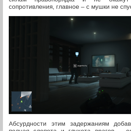
сопротивления, главное – с мушки не спу
Абсурдности этим задержаниям добав
полная слепота и глухота врагов – е