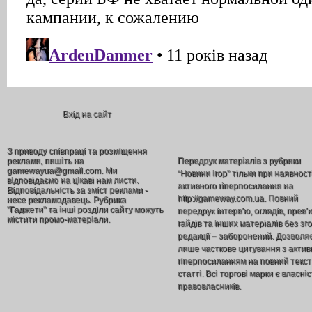
Вхід на сайт
З приводу співпраці та розміщення
реклами, пишіть на
Передрук матеріалів з рубрики
gamewayua@gmail.com. Ми
“Новини ігор” тільки при наявност
відповідаємо на цікаві нам листи.
активного гіперпосилання на
Відповідальність за зміст реклами -
http://gameway.com.ua. Повний
несе рекламодавець. Рубрика
"Гаджети" та інші розділи сайту можуть
передрук інтерв’ю, оглядів, прев’
містити промо-матеріали.
гайдів та інших матеріалів без зг
редакції – заборонений. Дозволя
лише часткове цитування з акти
гіперпосиланням на повний текст
статті. Всі торгові марки є власніс
правовласників.