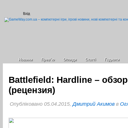
Вхід
Новини
Прев’ю
Огляди
Статті
Гаджети
Battlefield: Hardline – обзо
(рецензия)
Опубліковано 05.04.2015,
Дмитрий Акимов
в
Огл