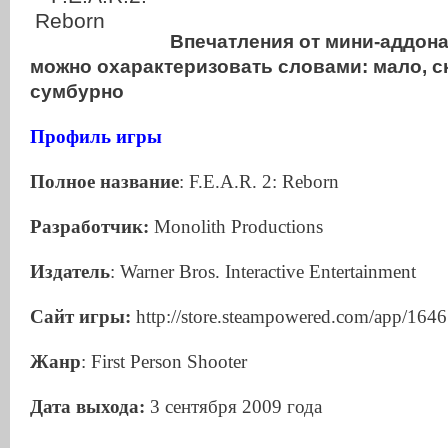
Впечатления от мини-аддон
можно охарактеризовать словами: мало, с
сумбурно
Профиль
игры
Полное
название
: F.E.A.R. 2: Reborn
Разработчик
:
Monolith Productions
Издатель
: Warner Bros. Interactive Entertainment
Сайт
игры
:
http://store.steampowered.com/app/1646
Жанр
: First Person Shooter
Дата
выхода
:
3 сентября 2009 года