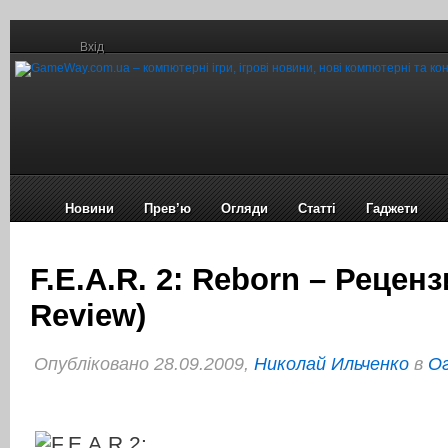
Вхід
Новини
Прев’ю
Огляди
Статті
Гаджети
F.E.A.R. 2: Reborn – Реценз
Review)
Опубліковано 28.09.2009,
Николай Ильченко
в
Ог