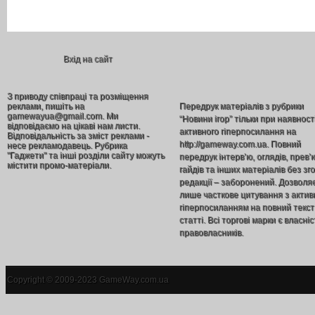
Вхід на сайт
З приводу співпраці та розміщення
реклами, пишіть на
Передрук матеріалів з рубрики
gamewayua@gmail.com. Ми
“Новини ігор” тільки при наявност
відповідаємо на цікаві нам листи.
активного гіперпосилання на
Відповідальність за зміст реклами -
http://gameway.com.ua. Повний
несе рекламодавець. Рубрика
"Гаджети" та інші розділи сайту можуть
передрук інтерв’ю, оглядів, прев’
містити промо-матеріали.
гайдів та інших матеріалів без зг
редакції – заборонений. Дозволя
лише часткове цитування з акти
гіперпосиланням на повний текст
статті. Всі торгові марки є власніс
правовласників.
Copyright © 2009-2023 GameWay.com.ua