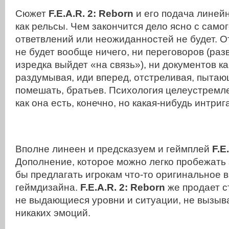
Сюжет
F.E.A.R. 2:
Reborn
и его подача линей
как рельсы. Чем закончится дело ясно с самог
ответвлений или неожиданностей не будет. О
не будет вообще ничего, ни переговоров (раз
изредка выйдет «на связь»), ни документов к
раздумывая, иди вперед, отстреливая, пытаю
помешать, братьев. Психология целеустремл
как она есть, конечно, но какая-нибудь интр
Вполне линеен и предсказуем и геймплей
F.E
Дополнение, которое можно легко пробежать 
бы предлагать игрокам что-то оригинальное в
геймдизайна.
F.E.A.R. 2: Reborn
же продает с
не выдающиеся уровни и ситуации, не вызыв
никаких эмоций.