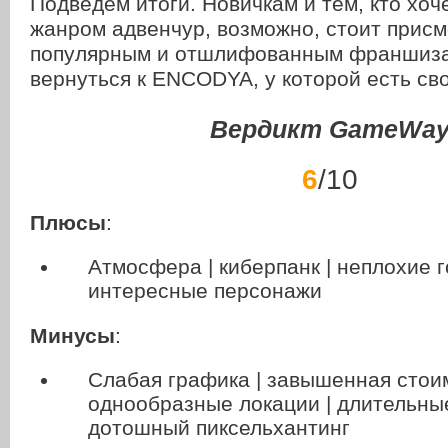
Подведем итоги. Новичкам и тем, кто хоч
жанром адвенчур, возможно, стоит присм
популярным и отшлифованным франшиза
вернуться к ENCODYA, у которой есть св
Вердикт GameWa
6
/10
Плюсы
:
Атмосфера | киберпанк | неплохие г
интересные персонажи
Минусы
:
Слабая графика | завышенная стоим
однообразные локации | длительные
дотошный пиксельхантинг