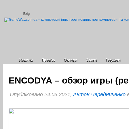
Вхід
Новини
Прев’ю
Огляди
Статті
Гаджети
ENCODYA – обзор игры (ре
Опубліковано 24.03.2021,
Антон Чередниченко