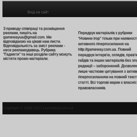
Вхід на сайт
З приводу співпраці та розміщення
реклами, пишіть на
Передрук матеріалів з рубрики
gamewayua@gmail.com. Ми
“Новини ігор” тільки при наявност
відповідаємо на цікаві нам листи.
активного гіперпосилання на
Відповідальність за зміст реклами -
http://gameway.com.ua. Повний
несе рекламодавець. Рубрика
"Гаджети" та інші розділи сайту можуть
передрук інтерв’ю, оглядів, прев’
містити промо-матеріали.
гайдів та інших матеріалів без зг
редакції – заборонений. Дозволя
лише часткове цитування з акти
гіперпосиланням на повний текст
статті. Всі торгові марки є власніс
правовласників.
Copyright © 2009-2023 GameWay.com.ua