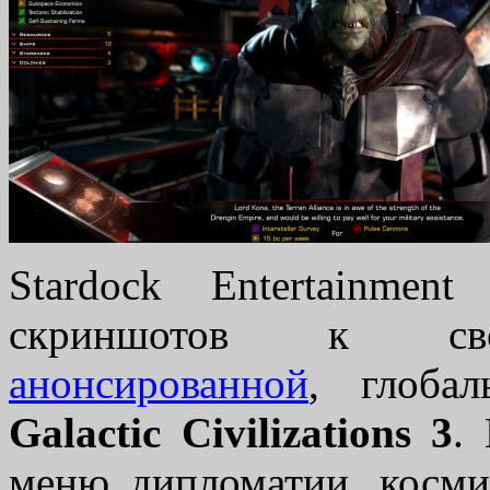
Stardock Entertainme
скриншотов к с
анонсированной
, глобал
Galactic Civilizations 3
.
меню дипломатии, косми