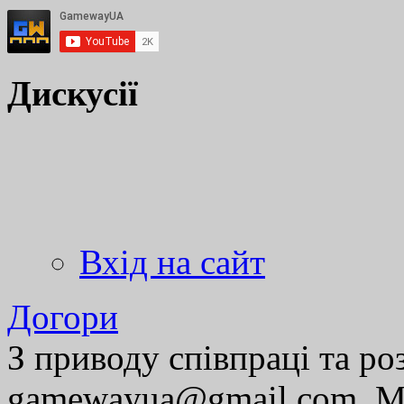
Дискусії
Вхід на сайт
Догори
З приводу співпраці та р
gamewayua@gmail.com. Ми