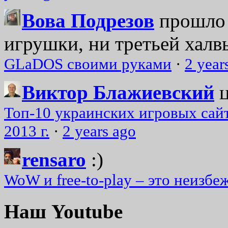
Вова Подрезов
прошло 
игрушки, ни третьей халвь
GLaDOS своими руками
·
2 year
Виктор Блажиевский
Топ-10 украинских игровых сайт
2013 г.
·
2 years ago
rensaro
:)
WoW и free-to-play – это неизбе
Наш Youtube