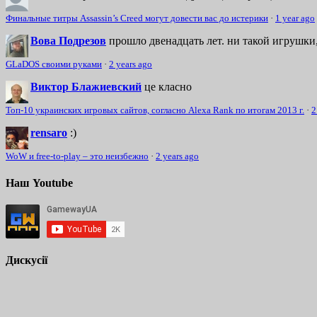
Финальные титры Assassin’s Creed могут довести вас до истерики
·
1 year ago
Вова Подрезов
прошло двенадцать лет. ни такой игрушки,
GLaDOS своими руками
·
2 years ago
Виктор Блажиевский
це класно
Топ-10 украинских игровых сайтов, согласно Alexa Rank по итогам 2013 г.
·
2
rensaro
:)
WoW и free-to-play – это неизбежно
·
2 years ago
Наш Youtube
Дискусії