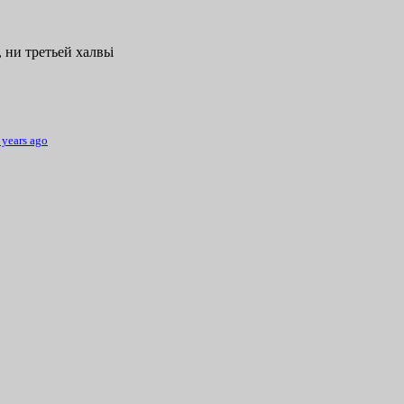
 ни третьей халвьі
 years ago