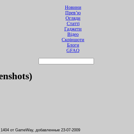
Новини
Прев’ю
Огляди
Статті
Гаджети
Відео
Cкріншоти
Блоги
GFAQ
nshots)
 1404 от GameWay, добавленные 23-07-2009