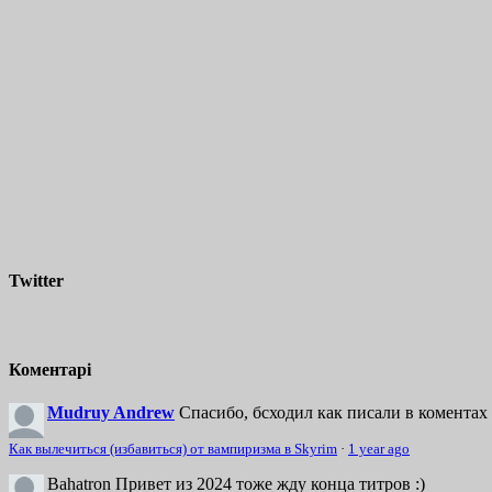
Twitter
Коментарі
Mudruy Andrew
Спасибо, бсходил как писали в коментах 
Как вылечиться (избавиться) от вампиризма в Skyrim
·
1 year ago
Bahatron
Привет из 2024 тоже жду конца титров :)