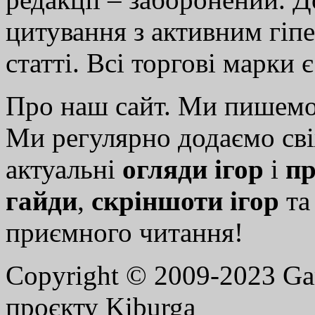
цитування з активним гіп
статті. Всі торгові марки 
Про наш сайт. Ми пишем
Ми регулярно додаємо св
актуальні
огляди ігор
і
пр
гайди
,
скріншоти ігор
т
приємного читання!
Copyright © 2009-2023 G
проєкту Kiburga