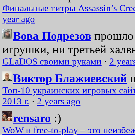
Финальные титры Assassin’s Cre
year ago
Вова Подрезов
прошло 
игрушки, ни третьей халвь
GLaDOS своими руками
·
2 year
Виктор Блажиевский
Топ-10 украинских игровых сайт
2013 г.
·
2 years ago
rensaro
:)
WoW и free-to-play – это неизбе