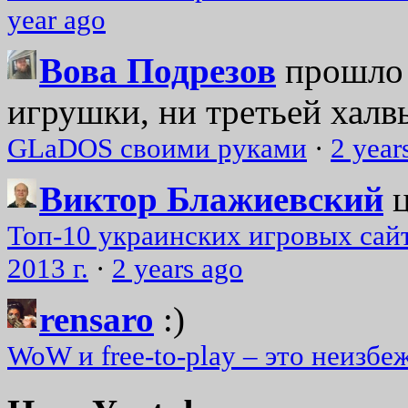
year ago
Вова Подрезов
прошло 
игрушки, ни третьей халвь
GLaDOS своими руками
·
2 year
Виктор Блажиевский
Топ-10 украинских игровых сайт
2013 г.
·
2 years ago
rensaro
:)
WoW и free-to-play – это неизбе