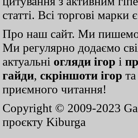
цитування з активним гіп
статті. Всі торгові марки 
Про наш сайт. Ми пишем
Ми регулярно додаємо св
актуальні
огляди ігор
і
пр
гайди
,
скріншоти ігор
т
приємного читання!
Copyright © 2009-2023 G
проєкту Kiburga